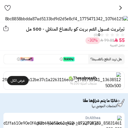
ثيرابريث غسول الفم بريث كو بالنعناع المتلالي - 500 مل
(0)
0
55
-30%
79.01


شامل الضريبة
هل تريد الدفع بالتقسيط؟
Therabreath
عرض الكل
منتجات أصلية 100%
غالبًا ما يتم شراؤها معًا
المنتجات الموصى بها
Dr.Althea
دكتور الثيا كريم 345 للإصلاح المكثف للبشرة - 50مل