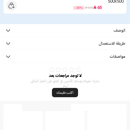
65

-38%

105
الوصف
طريقة الاستعمال
مواصفات
لا توجد مراجعات بعد
شارك تجربتك وساعد الآخرين في العثور على الخيار المثالي
لهم.
اكتب تقيمك