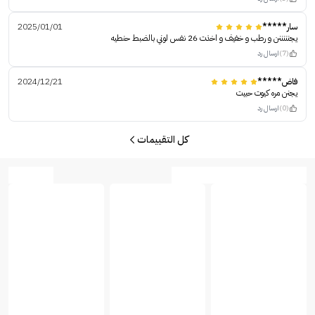
سار*****
2025/01/01
يجنننننن و رطب و خفيف و اخذت 26 نفس لوني بالضبط حنطيه
(7)
ارسال رد
فاض*****
2024/12/21
يجنن مره كيوت حبيت
(0)
ارسال رد
كل التقييمات