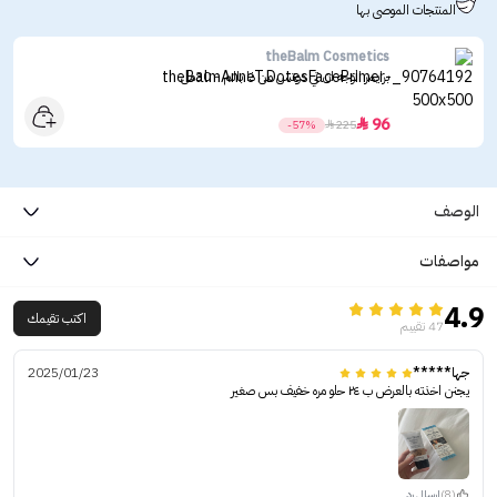
المنتجات الموصى بها
theBalm Cosmetics
برايمر الوجه ان تي دوتس من ذا بالم - 30مل
96

-57%

225
الوصف
مواصفات
4.9
اكتب تقيمك
47 تقييم
جها*****
2025/01/23
يجنن اخذته بالعرض ب ٢٤ حلو مره خفيف بس صغير
(8)
ارسال رد