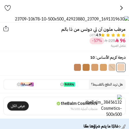
مرطب ملون آن تي دوتس من ذا بالم
(47)
4.9
96
-57%
225


شامل الضريبة
درجة كريم الأساس: 10
هل تريد الدفع بالتقسيط؟
theBalm Cosmetics
عرض الكل
منتجات أصلية 100%
غالبًا ما يتم شراؤها معًا