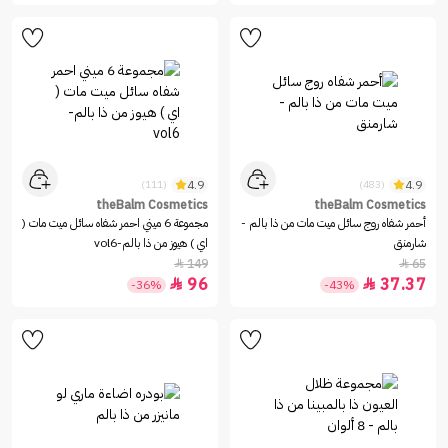
4.9
4.9
(111)
(483)
theBalm Cosmetics
theBalm Cosmetics
أحمر شفاه روج سائل ميت مات من ذا بالم -
مجموعة 6 ميني احمر شفاه سائل ميت مات (
شارمنق
اي ) هيوز من ذا بالم-vol6
149
65


96
37.37


-36%
-43%