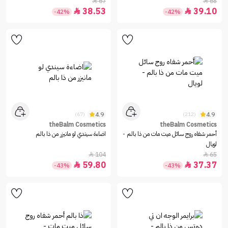
67
68


38.53
39.10


-42%
-42%
4.9
4.9
(67)
(212)
theBalm Cosmetics
theBalm Cosmetics
أحمر شفاه روج سائل ميت مات من ذا بالم -
اضاءة سيندي لو مانيزر من ذا بالم
لويال
104
65


59.80
37.37


-43%
-43%