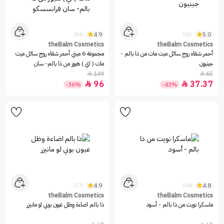
4.9
5.0
(84)
(52)
theBalm Cosmetics
theBalm Cosmetics
أحمر شفاه روج سائل ميت مات من ذا بالم -
مجموعة 6 ميني أحمر شفاه روج سائل ميت
جينيون
مات ( اي ) هيوز من ذا بالم- سان
فرانسسكو
149
65


96
37.37


-36%
-43%
4.9
4.8
(27)
(64)
theBalm Cosmetics
theBalm Cosmetics
ماسكرا نويت من ذا بالم - أسود
ذا بالم اضاءة وظل عيون بوني لو مانيزر