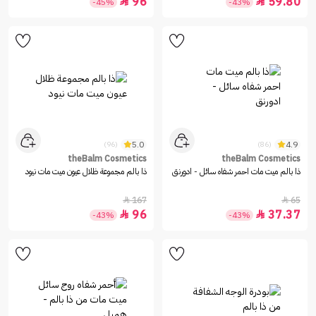
96
59.80


-45%
-43%
5.0
4.9
(96)
(86)
theBalm Cosmetics
theBalm Cosmetics
ذا بالم ميت مات احمر شفاه سائل - ادورنق
ذا بالم مجموعة ظلال عيون ميت مات نيود
167
65


96
37.37


-43%
-43%