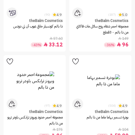
4.9
5.0
(90)
(187)
theBalm Cosmetics
theBalm Cosmetics
مجموعة احمر شفاه روج سائل مات فاكاي
ذا بالم كونسيلر خافي عيوب آن تي دوتس
من ذا بالم - 3قطع
57.60
149


33.12
96


-43%
-36%
4.9
4.9
(97)
(504)
theBalm Cosmetics
theBalm Cosmetics
بودرة تسمير بهاما ماما من ذا بالم
مجموعة احمر خدود وبرونز ترابكس باودر تريو
من ذا بالم
175
104

