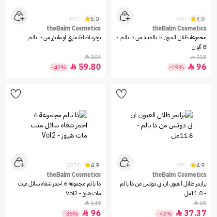
5.0
4.9
(821)
(62)
theBalm Cosmetics
theBalm Cosmetics
مجموعة ظلال العيون ذا بالمبينا من ذا بالم -
بودره اضاءة ماري لو مانيزر من ذا بالم
8 ألوان
104
118


59.80
96


-43%
-19%
4.9
4.9
(2374)
(97)
theBalm Cosmetics
theBalm Cosmetics
برايمر ظلال العيون ان تي دوتس من ذا بالم
ذا بالم مجموعة 6 احمر شفاه سائل ميت
- 11.8مل
مات هيوز - Vol2
149
65


96
37.37


-36%
-43%