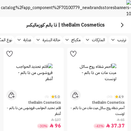
theBalm Cosmetics | ذا بالم كوزماتيكس
ذا بالم
ترتيب
الماركات
مكياج
حالة البشرة
عناية
نوع المك
نعم للصحة و الجمال ! من أمريكا، ولدت ذابالم لتمنحك جمالاً طبيعياً في لمح
البصر، لتكوني أنتِ.
5.0
4.9
(5)
(30)
theBalm Cosmetics
theBalm Cosmetics
أحمر شفاه روج سائل ميت مات من ذا بالم -
قلم تحديد الحواجب فروشوس من ذا بالم -
اونست
أشقر
137
65


96
37.37


-30%
-43%