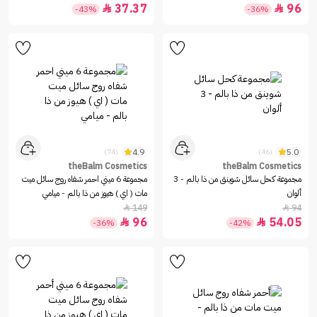
37.37
96


-43%
-36%
4.9
5.0
(74)
(46)
theBalm Cosmetics
theBalm Cosmetics
مجموعة كحل سائل شوينق من ذا بالم - 3
مجموعة 6 ميني احمر شفاه روج سائل ميت
ألوان
مات ( اي ) هيوز من ذا بالم - ميامي
149
94


96
54.05


-36%
-42%