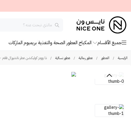
جميع الأقسام
المكياج
العطور
الصحة والتغذية
بريميوم
الماركات
الرئيسية
/
العطور
/
عطور رجالية
/
عطور نسائية
/
ذا وودز كوليكشن عطر ناتشورال فلام - او دو