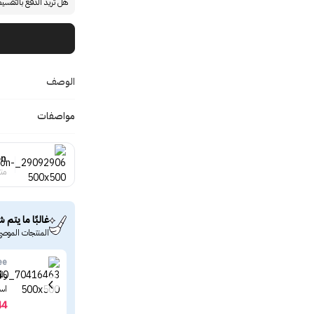
هل تريد الدفع بالتقسي
الوصف
مواصفات
on
منت
غالبًا ما يتم ش
المنتجات الموصى
ee
اسنت
44