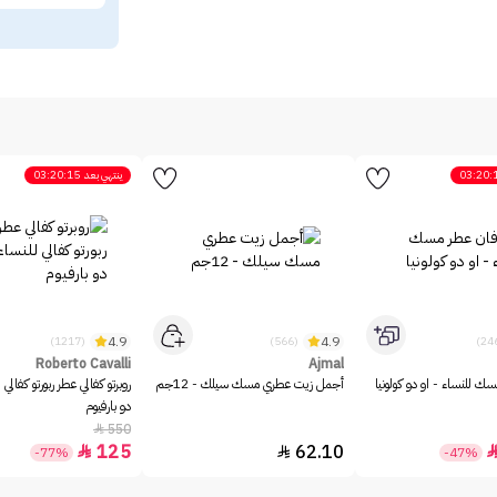
03:20:
ينتهي بعد
03:20:15
4.9
4.9
(1217)
(566)
Roberto Cavalli
Ajmal
ك للنساء - او دو كولونيا
أجمل زيت عطري مسك سيلك - 12جم
روبرتو كفالي عطر ربورتو كفالي 
دو بارفيوم
550

125
62.10


-77%
-47%