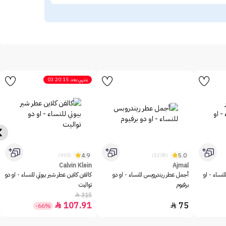
ينتهي بعد
03:20:15
4.9
5.0
(930)
(1208)
Calvin Klein
Ajmal
للنساء - او
أجمل عطر ريندروبس للنساء - او دو
كالفن كلاين عطر شير بيوتي للنساء - او دو
برفيوم
تواليت
315

107.91
75


-66%