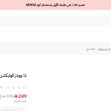
خصم 20٪ على طلبك الأول باستخدام كود NEW20
 برفيوم - 100 مل
ذا وودز كوليكشن عط
0
249
690


%
شامل الضريبة