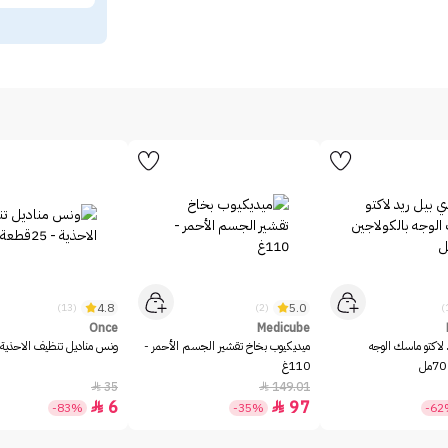
4.8
5.0
(13)
(2)
Once
Medicube
 لاكتو ماسك الوجه
ميديكيوب بخاخ تقشير الجسم الأحمر -
ونس مناديل تنظيف الاحذية - 25قط
110غ
35
149.01


6
97


-83%
-35%
-6