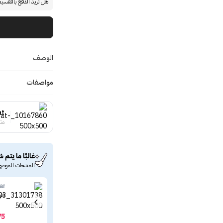
هل تريد الدفع بالتقسي
الوصف
مواصفات
at
منت
غالبًا ما يتم ش
المنتجات الموصى
ar
فلو
75