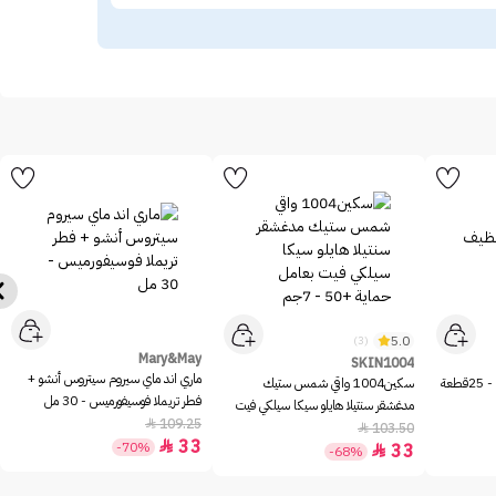
5.0
(3)
Mary&May
SKIN1004
ماري اند ماي سيروم سيتروس أنشو +
عة
سكين1004 واقي شمس ستيك
فطر تريملا فوسيفورميس - 30 مل
مدغشقر سنتيلا هايلو سيكا سيلكي فيت
109.25

بعامل حماية +50 - 7جم
103.50

33

-70%
33

-68%