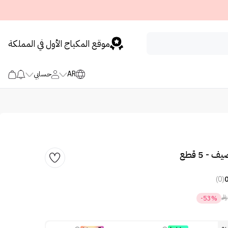
موقع المكياج الأول في المملكة
AR
حسابي
- 5 قطع
(0)

-53%