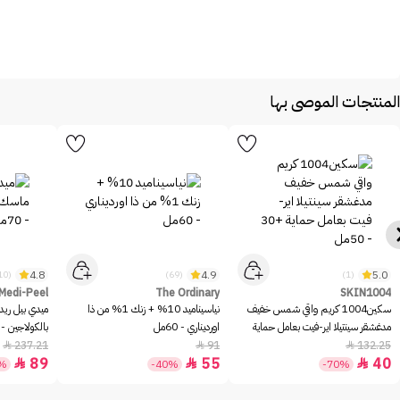
المنتجات الموصى بها
4.8
4.9
5.0
(10)
(69)
(1)
Medi-Peel
The Ordinary
SKIN1004
سكين1004 كريم واقي شمس خفيف
نياسيناميد 10% + زنك 1% من ذا
ميدي بيل ريد
مدغشقر سينتيلا اير-فيت بعامل حماية
اورديناري - 60مل
بالكولاجين - 70مل
+30 - 50مل
237.21
91
132.25



89
55
40



2%
-40%
-70%