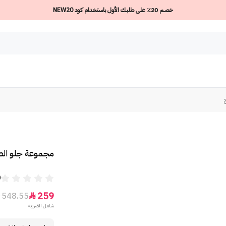
خصم 20٪ على طلبك الأول باستخدام كود NEW20
مجموعة جلو الصيف 
0
259
548.55

شامل الضريبة