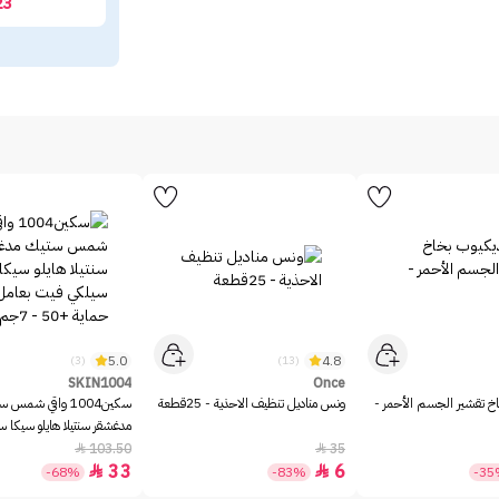
23
5.0
4.8
(3)
(13)
SKIN1004
Once
خ تقشير الجسم الأحمر -
ونس مناديل تنظيف الاحذية - 25قطعة
سكين1004 واقي شمس 
مدغشقر سنتيلا هايلو سيكا 
بعامل حماية +50 - 7جم
103.50
35


33
6


-68%
-83%
-3