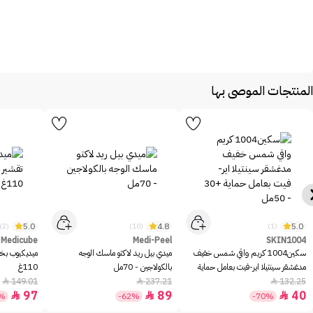
المنتجات الموصى بها
5.0
4.8
5.0
(2)
(10)
(1)
Medicube
Medi-Peel
SKIN1004
سكين1004 كريم واقي شمس خفيف
ميدي بيل ريد لاكتو ماسك الوجه
ميديكيوب بخا
مدغشقر سينتيلا اير-فيت بعامل حماية
بالكولاجين - 70مل
110غ
+30 - 50مل
149.01
237.21
132.25



97
89
40



5%
-62%
-70%