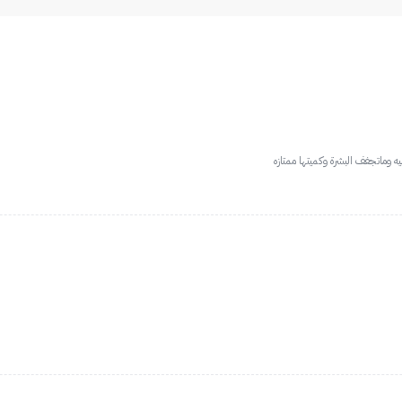
ه وماتجفف البشرة وكميتها ممتازه