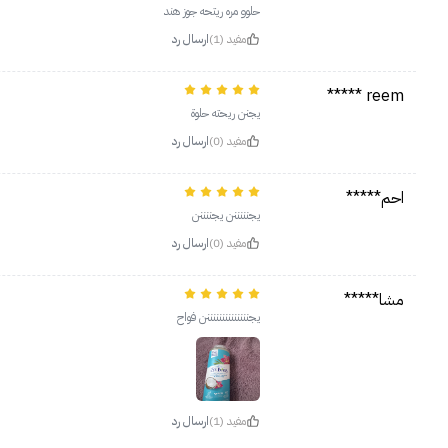
حلوو مره ريتحه جوز هند
مفيد (1)
ارسال رد
reem *****
يجنن ريحته حلوة
مفيد (0)
ارسال رد
احم*****
يجنننننن يجننننن
مفيد (0)
ارسال رد
مشا*****
يجننننننننننننننن فواح
مفيد (1)
ارسال رد