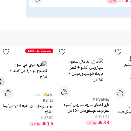
40

-50%

46
ينتهي بعد
12:09:41
4.9
(135)
Mary&May
Kenta
ماري اند ماي سيروم سيتروس أنشو +
ستيك
كريم بيبي دي سون لتفتيح البشرة من كينتا
فطر تريملا فوسيفورميس - 30 مل
سيلكي فيت
- 30ج
109.25

37.50

33

-70%
15

-60%