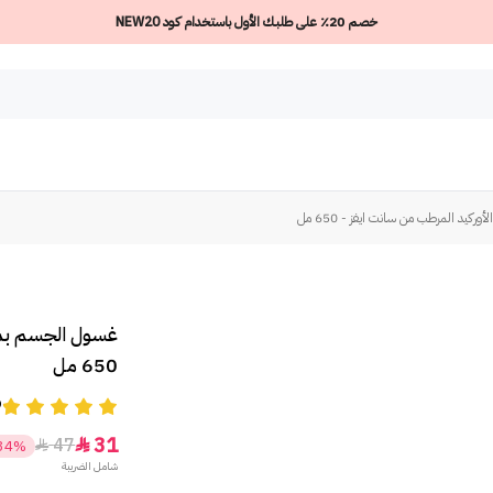
خصم 20٪ على طلبك الأول باستخدام كود NEW20
كيد المرطب من سانت ايفز - 650 مل
غسول الجسم بماء
650 مل
9
31
47


34%
شامل الضريبة