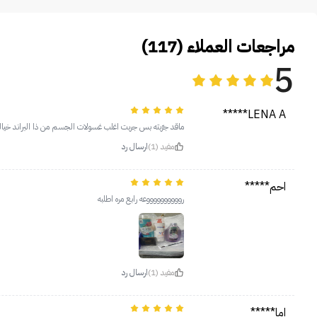
مراجعات العملاء (117)
5
LENA A*****
ماقد جرّبته بس جربت اغلب غسولات الجسم من ذا البراند خيالي
مفيد (1)
ارسال رد
احم*****
رووووووووووعه رابع مره اطلبه
مفيد (1)
ارسال رد
اما*****