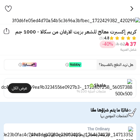
كريم إكسبرت معالج للشعر بزيت الارغان من سكالا - 1000 جم
(5)
4.8
37
-40%
62


شامل الضريبة
هل تريد الدفع بالتقسيط؟
Skala
عرض الكل
منتجات أصلية 100%
غالبًا ما يتم شراؤها معًا
المنتجات الموصى بها
The Ordinary
تونر مقشر بحمض الجليكوليك 7% من ذا اورديناري - 240مل