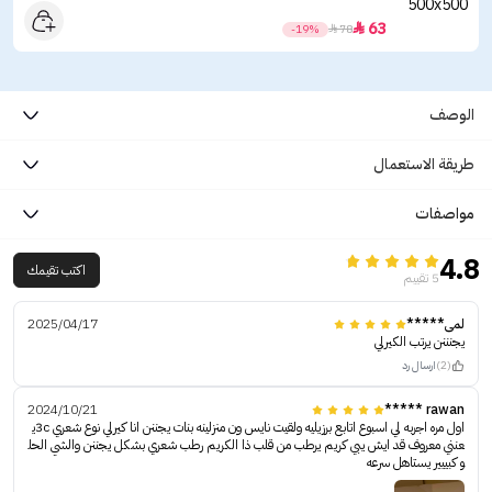
63

-19%

78
الوصف
طريقة الاستعمال
مواصفات
4.8
اكتب تقيمك
5 تقييم
لمى*****
2025/04/17
يجنننن يرتب الكيرلي
(2)
ارسال رد
2024/10/21
rawan *****
اول مره اجربه لي اسبوع اتابع برزيليه ولقيت نايس ون منزلينه بنات يجننن انا كيرلي نوع شعري 3cي
عنني معروف قد ايش يبي كريم يرطب من قلب ذا الكريم رطب شعري بشكل يجننن والشي الحل
و كبييير يستاهل سرعه