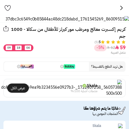
كريم إكسبرت معالج ومرطب مور كيرلز للأطفال من سكالا - 1000
جم
(5)
5
59
-5%
62


09
:
18
:
04
شامل الضريبة
هل تريد الدفع بالتقسيط؟
Skala
عرض الكل
منتجات أصلية 100%
غالبًا ما يتم شراؤها معًا
المنتجات الموصى بها
Skala