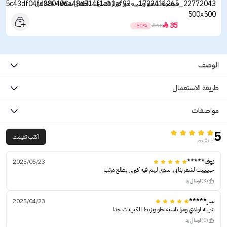
مجموعة شامبو وبلسم مور كيرلز اكسبرت للأطفال سكالا - 325 مل
35

-50%

70
الوصف
طريقة الاستعمال
مواصفات
5
اكتب تقيمك
5 تقييم
نوف*****
2025/05/23
حبيييييت لشعر بناتي اسوي لهم فيه كيرلي يطلع مرتب
(3)
ارسال رد
سار*****
2025/04/23
شريته لولدي ومرا ناسبه حلو ويزيط الكيرليات جدا
(0)
ارسال رد