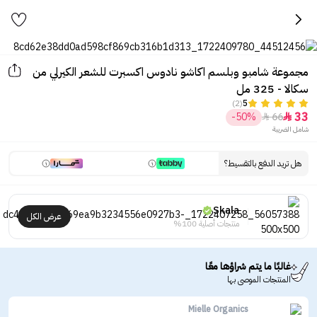
مجموعة شامبو وبلسم اكاشو نادوس اكسبرت للشعر الكيرلي من
سكالا - 325 مل
(2)
5
33
-50%
66


شامل الضريبة
هل تريد الدفع بالتقسيط؟
Skala
عرض الكل
منتجات أصلية 100%
غالبًا ما يتم شراؤها معًا
المنتجات الموصى بها
Mielle Organics