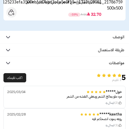
زيت اكليل الجبل والنعناع للشعر من ميلي اورجانيكس - 59مل
32.70

-59%

80
الوصف
طريقة الاستعمال
مواصفات
5
اكتب تقيمك
2 تقييم
خول*****
2025/03/04
مره حلو يعالج الشعر ويخفي النفشه من الشعر
(2)
ارسال رد
2025/02/28
kawtha*****
روعه يموت انصحكم فيه
(1)
ارسال رد