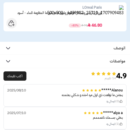
LOreal Paris
لوريال باريس ماسكارا فوليوم مليون لاشز بانوراما المقاومة للماء - أسود
46.80

-40%

78
الوصف
مواصفات
4.9
اكتب تقيمك
14 تقييم
2025/08/10
Alanou*****
يجننن ما توقعت ذي اول مره اخذه و شكلي بعتمده
(0)
ارسال رد
2025/07/10
alya a*****
يخلي جسمك ناعمممم
(1)
ارسال رد