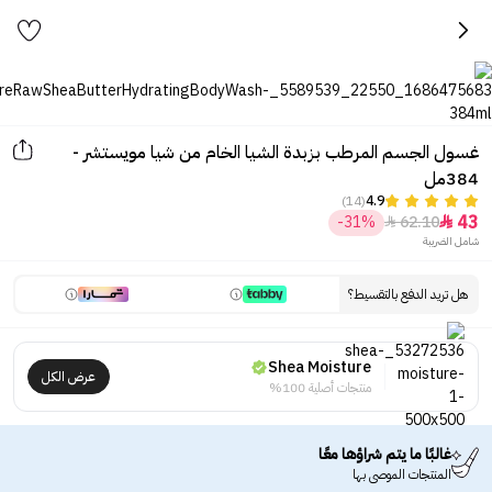
غسول الجسم المرطب بزبدة الشيا الخام من شيا مويستشر -
384مل
(14)
4.9
43
-31%
62.10


شامل الضريبة
هل تريد الدفع بالتقسيط؟
Shea Moisture
عرض الكل
منتجات أصلية 100%
غالبًا ما يتم شراؤها معًا
المنتجات الموصى بها