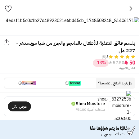
بلسم فائق التغذية للأطفال بالمانجو والجزر من شيا مويستشر -
227 مل
(5)
5
50
-13%
57.50


شامل الضريبة
هل تريد الدفع بالتقسيط؟
Shea Moisture
عرض الكل
منتجات أصلية 100%
غالبًا ما يتم شراؤها معًا
المنتجات الموصى بها