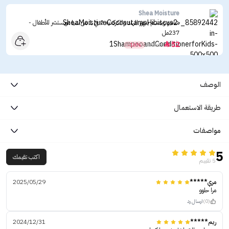
Shea Moisture
شامبو وبلسم بجوز الهند والكركديه 2 في 1 من شيا مويستشر للأطفال -
237مل
52

-16%

62.10
الوصف
طريقة الاستعمال
مواصفات
5
اكتب تقيمك
5 تقييم
مري*****
2025/05/29
مرا حلوو
(0)
ارسال رد
ريم*****
2024/12/31