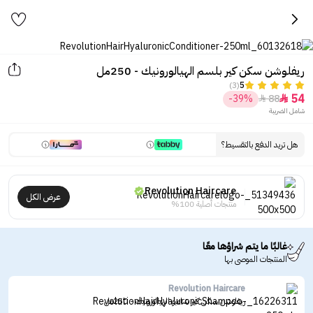
ريفلوشن سكن كير بلسم الهيالورونيك - 250مل
(3)
5
54
-39%
88


شامل الضريبة
هل تريد الدفع بالتقسيط؟
Revolution Haircare
عرض الكل
منتجات أصلية 100%
غالبًا ما يتم شراؤها معًا
المنتجات الموصى بها
Revolution Haircare
ريفلوشن سكن كير شامبو الهيالورونيك - 250مل