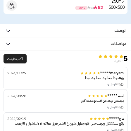
52

-38%

84
الوصف
مواصفات
5
اكتب تقيمك
3 تقييم
2024/11/25
maryam*****
روعه جدا جدا جدا جدا جدا جدا
(0)
ارسال رد
اسم*****
2024/08/28
يجنننننن يربط من قلب وحجمه كبير
(0)
ارسال رد
ماج*****
2022/02/19
رائع بشكككل ويرطب بس خلوه يطول شوي ع الشعر يفرق معاكم فالاستشوار و الترطيب
(3)
ارسال رد