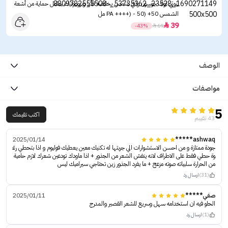
بيوتي اوف جوسون واقي شمس بخلاصة الأرز وبروبيوتيك بعامل حماية من أشعة
الشمس ‏50+ (PA ++++) - 50 مل
39

-43%

69
الوصف
مواصفات
5
اكتب تقيمك
43 تقييم
2025/01/14
ashwaq*****
جودة ممتازة و من احسن الاستشوارات الي جربتها له تكنيك معين يعطيك فوليوم و اذا بتحطي رغ
وة حطي فقط على الاطراف لانه ينفش الشعر من الجذور + اذا ماودك تودعين شعرك لازم حامية
من الحرارة سلبياته صوته مزعج + ما يفرد الجذور زين تحتاجي سيراميك ليس
(31)
ارسال رد
صفي*****
2025/01/11
الحلو فيه ان استخدامه سهل وسريع للشعر القصير والمدرج
(1)
ارسال رد