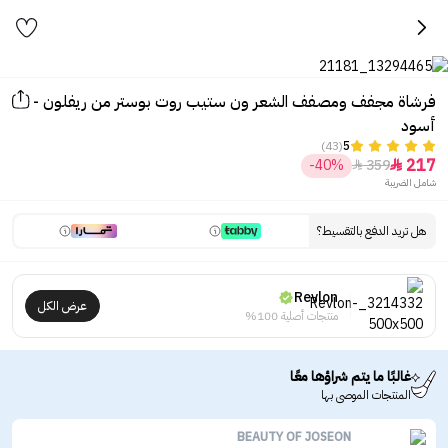
فرشاة مجفف ومصفف الشعر ون ستيب روت بوستر من ريفلون -
أسود
(43)
5
217
-40%
359


شامل الضريبة
هل تريد الدفع بالتقسيط؟
Revlon
عرض الكل
منتجات أصلية 100%
غالبًا ما يتم شراؤها معًا
المنتجات الموصى بها
BEAUTY OF JOSEON