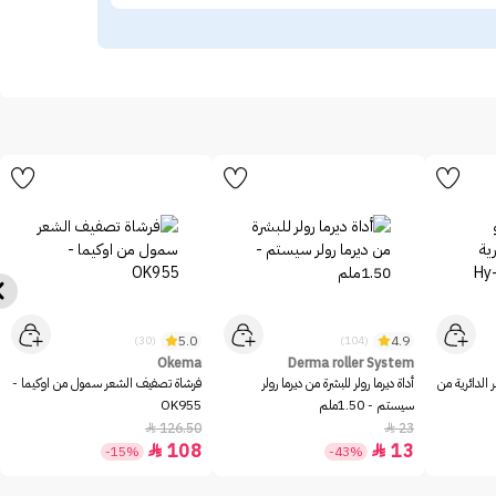
5.0
4.9
(30)
(104)
Okema
Derma roller System
الدائرية من
أداة ديرما رولر للبشرة من ديرما رولر
فرشاة تصفيف الشعر سمول من اوكيما -
سيستم - 1.50ملم
OK955
126.50
23


108
13


-15%
-43%