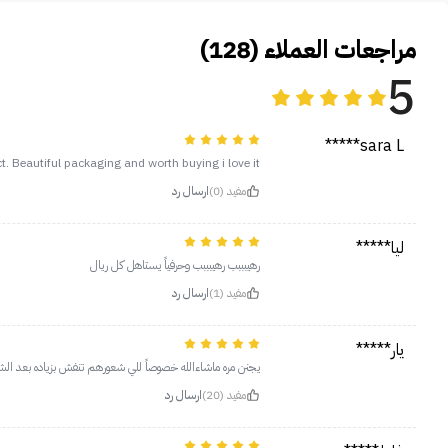
مراجعات العملاء (128)
5
sara L*****
t. Beautiful packaging and worth buying i love it
مفيد (0)
ارسال رد
ليا*****
رهيبببب رهيبببب وحرفياً يستاهل كل ريال
مفيد (1)
ارسال رد
يار*****
يجنن مره ماشاءالله خصوصاً للي شعورهم تنفش بزياده بعد ال
مفيد (20)
ارسال رد