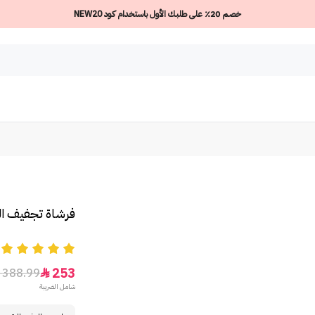
خصم 20٪ على طلبك الأول باستخدام كود NEW20
فرشاة تجفيف الش
5
253
388.99

شامل الضريبة