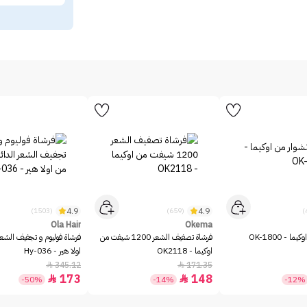
4.9
4.9
(1503)
(659)
Ola Hair
Okema
 - OK-1800
فرشاة تصفيف الشعر 1200 شيفت من
فرشاة فوليوم و تجفيف الشعر 
اوكيما - OK2118
اولا هير - Hy-036
345.12
171.35


173
148


-50%
-14%
-12%