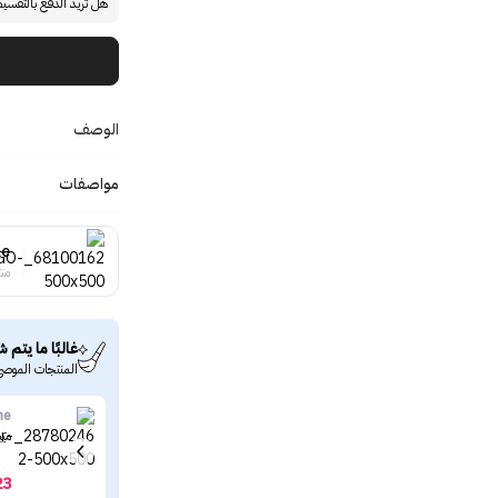
هل تريد الدفع بالتقسي
الوصف
مواصفات
le
منت
غالبًا ما يتم ش
المنتجات الموصى
ne
ميب
23