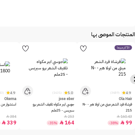
المنتجات الموصى بها
الأكثر مبيعاً
4.9
5.0
4.9
(43)
(1631)
(3689)
Okema
jose eber
Ola Hair
فرشاة فرد الشعر ميني من اولا هير - N-
جوسي ايبر مكواه تلفيف الشعر برو
استشوار من اوكيما
215
سيريس - 25ملم
384
253
160.43



339
164
99



-35%
-38%