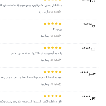
فاط*****
يهبلللللللل يعطي الشعر فوليوم وحيويه وحرارته معتدله ماهي الق
مفيد (10)
ارسال رد
نور*****
رررهيب❣️
مفيد (0)
ارسال رد
عبد*****
رائع جداً وسريع والفرشاة كبيرة بسرعة اخلص الشعر
مفيد (4)
ارسال رد
حسو*****
جيد جدا ممتاز انصح فيه والله ممتاز جدا جدا جيد و جميل جد 
مفيد (0)
ارسال رد
جور*****
ثاني مره اطلبه افضل استشوار استخدمته خلال نص ساعه وتكو