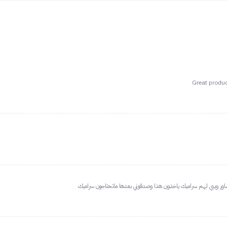
Great produc
شاور ويبي لهم سراميك ياخذون هذا وصدقوني بعدها ماتحتاجون سراميك