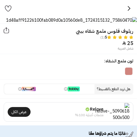
ريلوف قلوس ملمع شفاه بيبي
(1)
5
25

شامل الضريبة
لون ملمع الشفاه:
هل تريد الدفع بالتقسيط؟
Relove
عرض الكل
منتجات أصلية 100%
غالبًا ما يتم شراؤها معًا