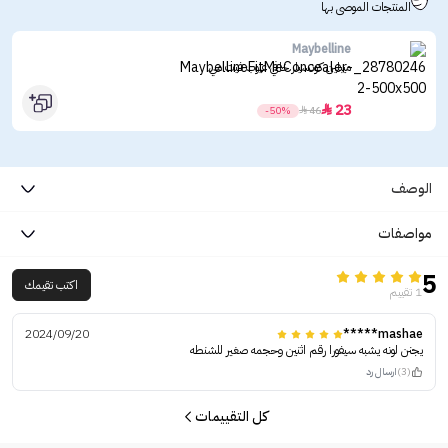
المنتجات الموصى بها
Maybelline
ميبلين كونسيلر خافي عيوب فيت مي
23

-50%

46
الوصف
مواصفات
5
اكتب تقيمك
1 تقييم
2024/09/20
mashae*****
يجنن لونه يشبه سيفورا رقم اثنين وحجمه صغير للشنطه
(3)
ارسال رد
كل التقييمات