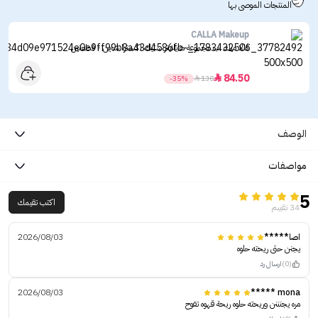
المنتجات الموصى بها
CALLA Makeup
كالا ميك اب مجموعة هايلايتر ستيك اكسترا شاين - قطعتين
84.50

-35%

130
الوصف
مواصفات
5
اكتب تقيمك
34 تقييم
اصا*****
2026/08/03
يجنن حتى ريحته حلوه
(0)
ارسال رد
2026/08/03
mona *****
مره يجنننن وريحته حلوه ريحة قهوه تفوح