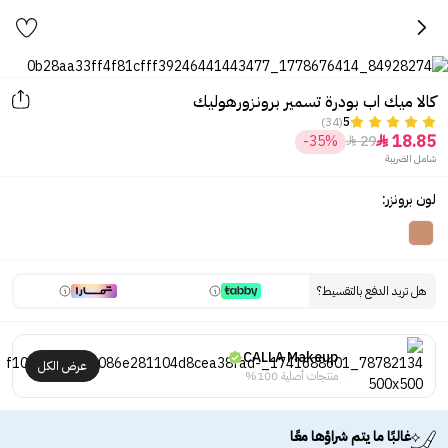
كالا ميك اب بودرة تسمير برونزورهوليك
(34)
5
18.85
-35%
29


شامل الضريبة
لون برونزر:
هل تريد الدفع بالتقسيط؟
CALLA Makeup
عرض الكل
منتجات أصلية 100%
غالبًا ما يتم شراؤها معًا