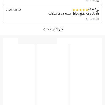
(0)
ارسال رد
نور*****
2026/08/02
واو ثباته ولونه يطلع من اول مسحه وريحته نسكافيه
(0)
ارسال رد
كل التقييمات