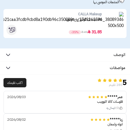
المنتجات الموصى بها
CALLA Makeup
كالا ميك اب كونتور اول كونتورد
31.85

-35%

49
الوصف
مواصفات
5
اكتب تقيمك
285 تقييم
عمر*****
2026/08/03
قلوسات كالا التووببب
(0)
ارسال رد
زيا*****
2026/08/02
انوثه ولمعان