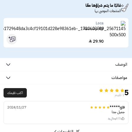
غالبًا ما يتم شراؤها معًا
المنتجات الموصى بها
Loca
لوكا مرطب شفاه
29.90

الوصف
مواصفات
5
اكتب تقيمك
1 تقييم
فائ*****
2024/11/27
جميل جدا
(0)
ارسال رد
كل التقييمات