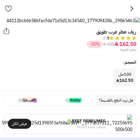
ريف عطر عرب طويق
(1)
5
162.50
-50%
325


شامل الضريبة
الحجم:
100مل
162.50

هل تريد الدفع بالتقسيط؟
REEF PERFUMES
عرض الكل
منتجات أصلية 100%