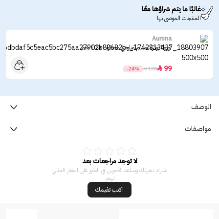
غالبًا ما يتم شراؤها معًا
المنتجات الموصى بها
Aurona
اورونا بودرة جسم ميلودي معطرة - 100 جم
99

-24%

130
الوصف
مواصفات
لا توجد مراجعات بعد
شارك تجربتك وساعد الآخرين في العثور على الخيار المثالي
لهم.
اكتب تقيمك