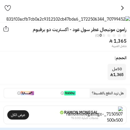
رامون مونيجال عطر سول عود - اكستريت دو برفيوم
(0)
0
1,365

شامل الضريبة
الحجم:
50مل
1,365

هل تريد الدفع بالتقسيط؟
RAMON MONEGAL
عرض الكل
منتجات أصلية 100%