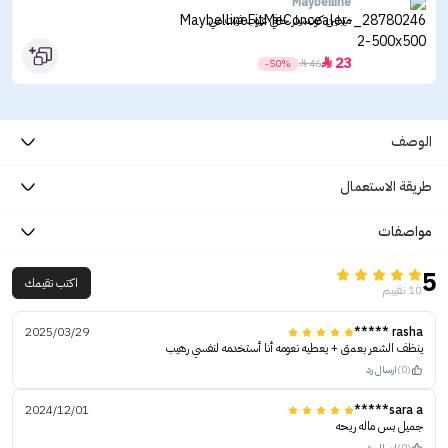
Maybelline
ميبلين كونسيلر خافي عيوب فيت مي
23

-50%

46
الوصف
طريقة الاستعمال
مواصفات
5
اكتب تقيمك
10 تقييم
2025/03/29
rasha *****
ينظف الشعر بعمق + يعطيه نعومه أنا أستخدمه لنفسي رهيب
(0)
ارسال رد
2024/12/01
sara a*****
جميل بس ماله ريحه
(0)
ارسال رد