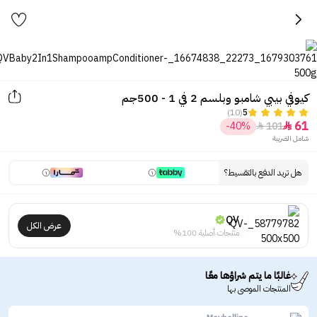
كيوفي بيبي شامبو وبلسم 2 في 1 - 500جم
(10)
5
61
-40%
101


شامل الضريبة
هل تريد الدفع بالتقسيط؟
QV
عرض الكل
منتجات أصلية 100%
غالبًا ما يتم شراؤها معًا
المنتجات الموصى بها