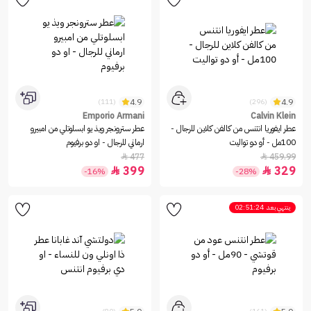
4.9
4.9
(111)
(296)
Emporio Armani
Calvin Klein
عطر ايفوريا انتنس من كالفن كلاين للرجال -
عطر سترونجر ويذ يو ابسلوتلي من امبيرو
100مل - أو دو تواليت
ارماني للرجال - او دو برفيوم
477
459.99


399
329


-16%
-28%
ينتهي بعد
02:51:24