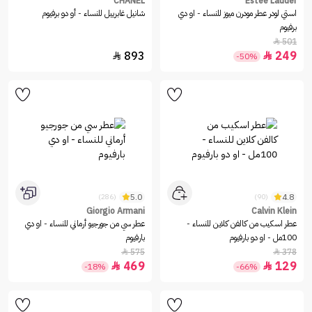
CHANEL
Estee Lauder
استي لودر عطر مودرن ميوز للنساء - او دي
شانيل غابرييل للنساء - أو دو برفيوم
برفيوم
501

893
249


-50%
5.0
4.8
(286)
(90)
Giorgio Armani
Calvin Klein
عطر اسكيب من كالفن كلاين للنساء -
عطر سي من جورجيو أرماني للنساء - او دي
100مل - او دو بارفيوم
بارفيوم
575
378


469
129


-18%
-66%