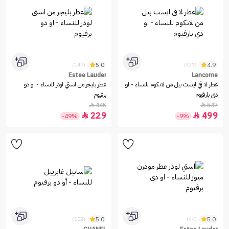
5.0
4.9
(149)
(327)
Estee Lauder
Lancome
عطر لا في ايست بيل من لانكوم للنساء - او
عطر بليجر من استي لودر للنساء - او دو
دي بارفيوم
برفيوم
445
547


229
499


-49%
-9%
5.0
5.0
(102)
(44)