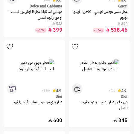
5.0
5.0
(80)
(161)
Dolce and Gabbana
Gucci
عطر انتنس عود من قوتشي - 90مل - أو دو
دولتشي آند غابانا عطر ذا اونلي ون للنساء -
برفيوم
او دي برفيوم انتنس
548
840


399
538.46


-27%
-36%
4.9
4.9
(240)
(93)
Dior
Dior
ديور جادور عطر الشعر - او دو بيرفيوم -
عطر جوي من ديور للنساء - أو دو بارفيوم
40مل
600
345

