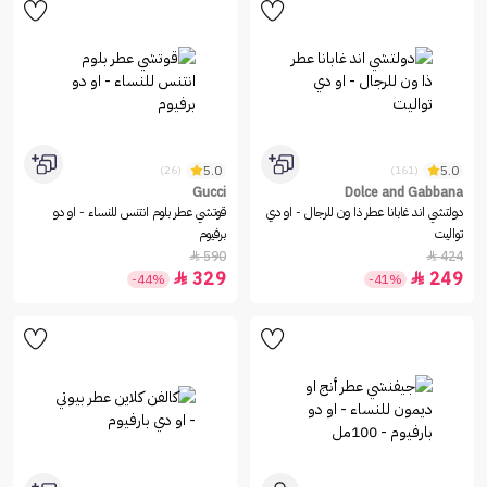
5.0
5.0
(26)
(161)
Gucci
Dolce and Gabbana
دولتشي اند غابانا عطر ذا ون للرجال - او دي
قوتشي عطر بلوم انتنس للنساء - او دو
تواليت
برفيوم
590
424


329
249


-44%
-41%