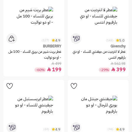
4.9
5.0
(127)
(143)
BURBERRY
Givenchy
عطر لا انترديت من جيفنشي للنساء - او دي
عطر بريت شيير من بربري للنساء - 100 مل
بارفيوم انتنس
- او دو تواليت
499
562.98


199
399


-60%
-29%
4.9
4.9
(69)
(94)