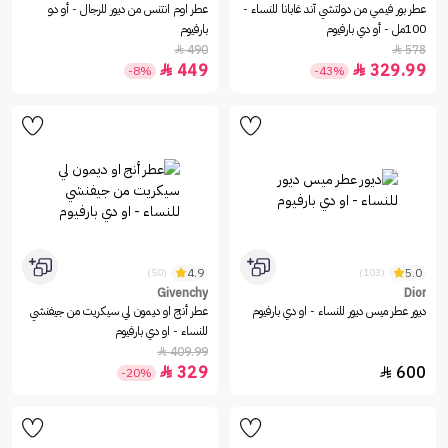
عطر بور فيمي من دولتشي آند غابانا للنساء -
عطر اوم انتنس من ديور للرجال - أو دو
100مل - أو دي بارفيوم
بارفيوم
490
578


449
329.99


-8%
-43%
4.9
5.0
(50)
(103)
Givenchy
Dior
ديور عطر ميس ديور للنساء - او دي بارفيوم
عطر أنج او ديمون لي سيكريت من جيفنشي
للنساء - او دي بارفيوم
409.99

329
600


-20%