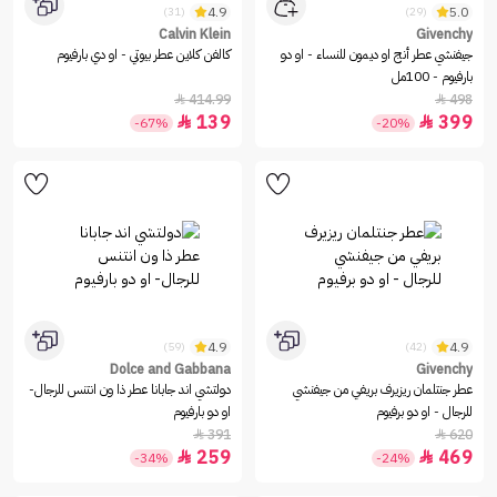
4.9
5.0
(31)
(29)
Calvin Klein
Givenchy
جيفنشي عطر أنج او ديمون للنساء - او دو
كالفن كلاين عطر بيوتي - او دي بارفيوم
بارفيوم - 100مل
414.99
498


139
399


-67%
-20%
4.9
4.9
(59)
(42)
Dolce and Gabbana
Givenchy
عطر جنتلمان ريزيرف بريفي من جيفنشي
دولتشي اند جابانا عطر ذا ون انتنس للرجال-
للرجال - او دو برفيوم
او دو بارفيوم
391
620


259
469


-34%
-24%