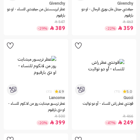
Givenchy
Givenchy
جيفنشي جينتل مان بويزي للرجال - او دو
عطر ايريسستبل من جيفينشي للنساء - او دو
بارفيوم
بارفيوم
547
463


389
359


-29%
-22%
4.9
5.0
(31)
(75)
Lancome
Gucci
قوتشي عطر راش للنساء - أو دو تواليت
عطر تريسور ميدنايت روز من لانكوم للنساء -
او دي بارفيوم
500
466


399
249


-20%
-47%