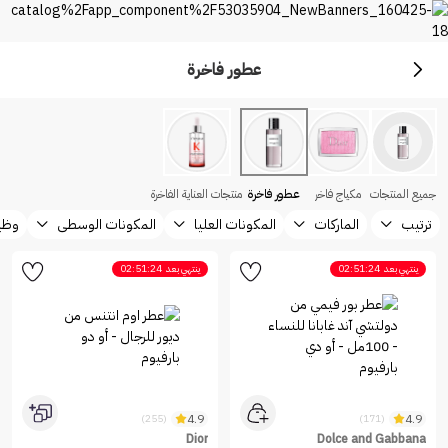
عطور فاخرة
بريميوم
اكتشف أفضل الماركات من نايس ون السعودية
جميع المنتجات
مكياج فاخر
عطور فاخرة
منتجات العناية الفاخرة
ترتيب
الماركات
المكونات العليا
المكونات الوسطى
وظيف
ينتهي بعد
02:51:24
ينتهي بعد
02:51:24
4.9
4.9
(255)
(171)
Dior
Dolce and Gabbana