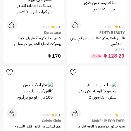
5.0
4.9
(13)
(107)
Kerastase
FENTY BEAUTY
قلوس ملمع ومكبر شفاه بومب من فنتي بيوتي
شامبو مرطب كروما آبسلو باين كروما
- 02 فسي
ريسبكت لحماية الشعر من كيراستاس -
250مل
155

170
128.23


-17%
4.8
5.0
(90)
(116)
Calvin Klein
MAKE UP FOR EVER
ميك اب فور ايفر مجموعة الوجه اتش دي
عطر اسكيب من كالفن كلاين للنساء -