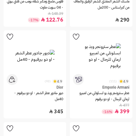
ماسك الشعر المغذي للشعر الرقيق والجاف
قلوس ملمع ومكبر شفاه بومب من فنتي بيوتي
من كيراستاس - 200مل
- 04 سويت ماوث
148.39

122.76
290


-17%
4.9
4.9
(93)
(111)
Dior
Emporio Armani
عطر سترونجر ويذ يو ابسلوتلي من امبيرو
ديور جادور عطر الشعر - او دو بيرفيوم -
ارماني للرجال - او دو برفيوم
40مل
477

345
399


-16%