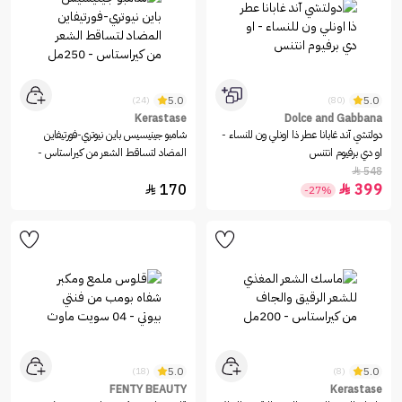
5.0
5.0
(24)
(80)
Kerastase
Dolce and Gabbana
دولتشي آند غابانا عطر ذا اونلي ون للنساء -
شامبو جينيسيس باين نيوتري-فورتيفاين
او دي برفيوم انتنس
المضاد لتساقط الشعر من كيراستاس -
250مل
548

170
399


-27%
5.0
5.0
(18)
(8)
FENTY BEAUTY
Kerastase