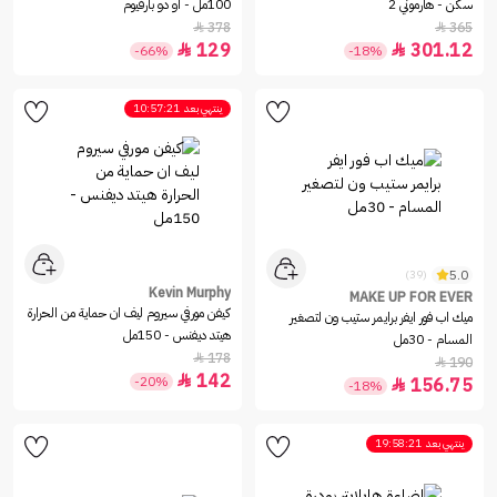
سكن - هارموني 2
100مل - او دو بارفيوم
378
365


129
301.12


-66%
-18%
ينتهي بعد
10:57:21
5.0
(39)
Kevin Murphy
MAKE UP FOR EVER
كيفن مورفي سيروم ليف ان حماية من الحرارة
ميك اب فور ايفر برايمر ستيب ون لتصغير
هيتد ديفنس - 150مل
المسام - 30مل
178

190

142

-20%
156.75

-18%
ينتهي بعد
19:58:21