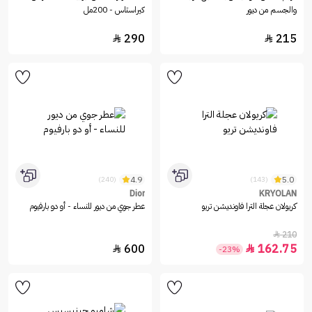
والجسم من ديور
كيراستاس - 200مل
290
215


4.9
5.0
(240)
(143)
Dior
KRYOLAN
كريولان عجلة الترا فاونديشن تريو
عطر جوي من ديور للنساء - أو دو بارفيوم
210

600
162.75


-23%