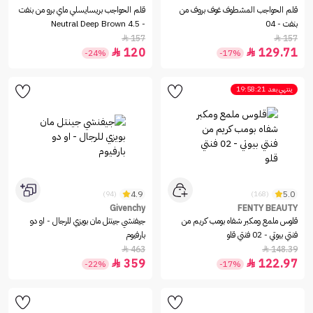
قلم الحواجب المشطوف غوف بروف من
قلم الحواجب بريسايسلي ماي برو من بنفت
بنفت - 04
- 4.5 Neutral Deep Brown
157
157


120
129.71


-24%
-17%
ينتهي بعد
19:58:21
4.9
5.0
(94)
(168)
Givenchy
FENTY BEAUTY
قلوس ملمع ومكبر شفاه بومب كريم من
جيفنشي جينتل مان بويزي للرجال - او دو
فنتي بيوتي - 02 فنتي قلو
بارفيوم
463
148.39


359
122.97


-22%
-17%