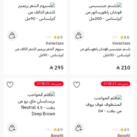
4.9
4.8
(18)
(19)
Kerastase
Kerastase
بلسم جينيسيس فوندان رانفورساتور من
سيروم الشعر بريميير للشعر التالف من
كيراستاس - 200مل
كيراستاس - 90مل
295
210


ينتهي بعد
19:58:21
ينتهي بعد
19:58:21
4.9
4.9
(18)
(92)
Benefit
Benefit