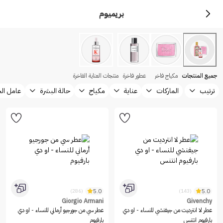
بريميوم
جميع المنتجات
مكياج فاخر
عطور فاخرة
منتجات العناية الفاخرة
ترتيب
الماركات
عناية
مكياج
حالة البشرة
عامل ال
5.0
5.0
(286)
(143)
Giorgio Armani
Givenchy
عطر لا انترديت من جيفنشي للنساء - او دي
عطر سي من جورجيو أرماني للنساء - او دي
بارفيوم انتنس
بارفيوم