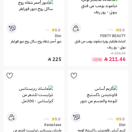
5.0
5.0
(7)
(77)
Dior
FENTY BEAUTY
اضاءة هايلايتر بودرة دياموند بومب من فنتي
ديور أحمر شفاه روج سائل روج ديور فورايفر
بيوتي - روز ريف
236.39

225
211.46


-11%
5.0
5.0
(55)
(18)
Kerastase
Dior
كريم أساس فاونديشن باكستيج للوجه
ماسك ريزيستانس ثيرابيست للشعر من