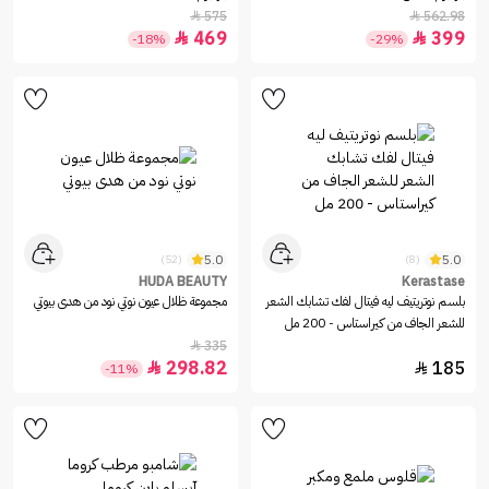
575
562.98


469
399


-18%
-29%
5.0
5.0
(52)
(8)
HUDA BEAUTY
Kerastase
بلسم نوتريتيف ليه فيتال لفك تشابك الشعر
مجموعة ظلال عيون نوتي نود من هدى بيوتي
للشعر الجاف من كيراستاس - 200 مل
335

298.82
185


-11%