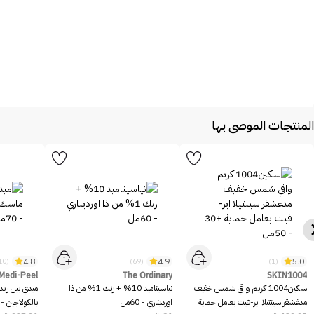
المنتجات الموصى بها
4.8
4.9
5.0
(10)
(69)
(1)
Medi-Peel
The Ordinary
SKIN1004
سكين1004 كريم واقي شمس خفيف
نياسيناميد 10% + زنك 1% من ذا
ميدي بيل ريد
مدغشقر سينتيلا اير-فيت بعامل حماية
اورديناري - 60مل
بالكولاجين - 70مل