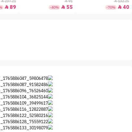
+30 - 50مل
237.21
91
132.25



89
55
40



2%
-40%
-70%