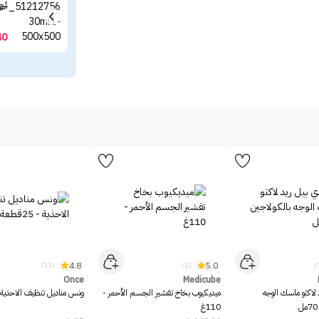
أمب
40
4.8
5.0
(13)
(2)
Once
Medicube
 لاكتو ماسك الوجه
ميديكيوب بخاخ تقشير الجسم الأحمر -
ونس مناديل تنظيف الاحذية - 25قط
110غ