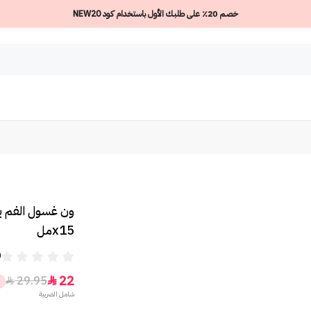
خصم 20٪ على طلبك الأول باستخدام كود NEW20
x15مل
0
22
29.95


%
شامل الضريبة