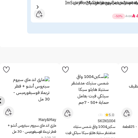
ولة العسل من ايم سوري فور ماي سكن - 30 مل
ميبل
23

-50%

80
5.0
(3)
Mary&May
SKIN1004
ماري اند ماي سيروم سيتروس أنشو +
عة
سكين1004 واقي شمس ستيك
فطر تريملا فوسيفورميس - 30 مل
مدغشقر سنتيلا هايلو سيكا سيلكي فيت
