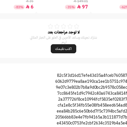
35
149.01


6
97


-83%
-35%
-6
لا توجد مراجعات بعد
شارك تجربتك وساعد الآخرين في العثور على الخيار المثالي
لهم.
اكتب تقيمك