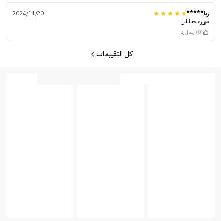
زيا*****
2024/11/20
مرررره خياللللل
(0)
ارسال رد
كل التقييمات