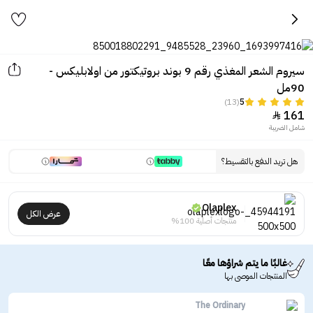
سيروم الشعر المغذي رقم 9 بوند بروتيكتور من اولابليكس -
90مل
(13)
5
161

شامل الضريبة
هل تريد الدفع بالتقسيط؟
Olaplex
عرض الكل
منتجات أصلية 100%
غالبًا ما يتم شراؤها معًا
المنتجات الموصى بها
The Ordinary