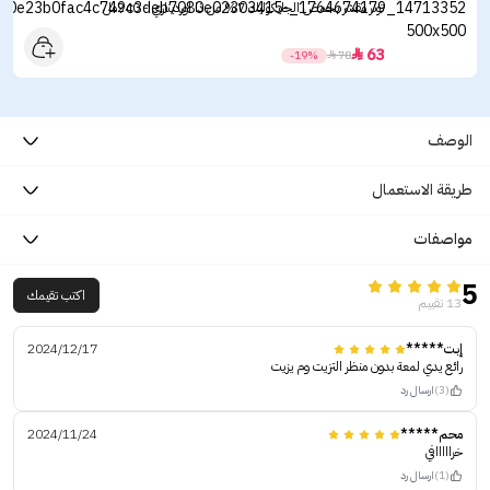
تونر مقشر بحمض الجليكوليك 7% من ذا اورديناري - 240مل
63

-19%

78
الوصف
طريقة الاستعمال
مواصفات
5
اكتب تقيمك
13 تقييم
إبت*****
2024/12/17
رائع يدي لمعة بدون منظر التزيت وم يزيت
(3)
ارسال رد
محم*****
2024/11/24
خرااااافي
(1)
ارسال رد