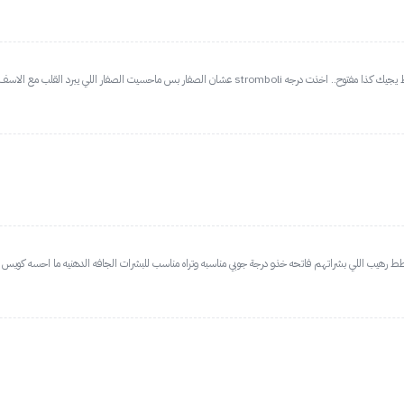
سمرني وبس ف اذا بكرر الشراء باخذ الافتح اتوقع انه بنجاب.. انا بشرتي حنطيه فاتحه
طط رهيب اللي بشراتهم فاتحه خذو درجة جوبي مناسبه وتراه مناسب للبشرات الجافه الدهنيه ما احسه كويس