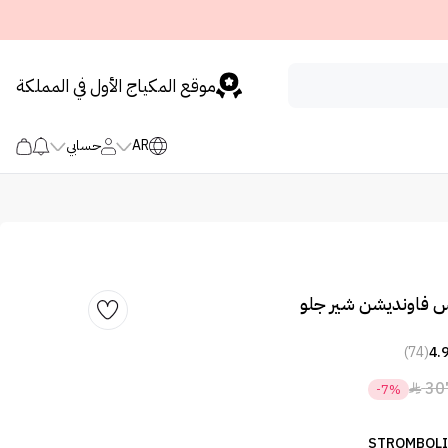
موقع المكياج الأول في المملكة
AR
حسابي
 فاونديشن شير جلو
(74)
4.
30

-7%