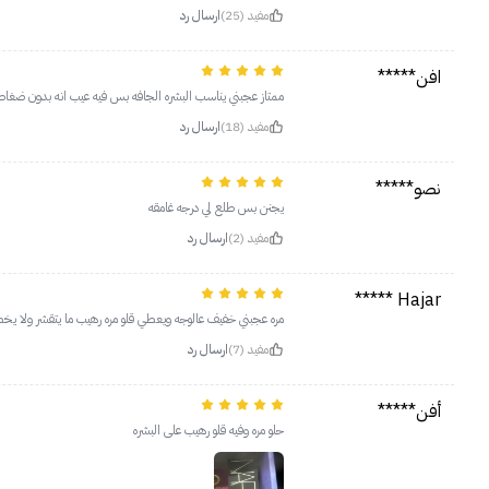
مفيد (25)
ارسال رد
افن*****
ممتاز عجبني يناسب البشره الجافه بس فيه عيب انه بدون ضغاط يجيك كذا مفتوح.. اخذت درجه stromboli عشان الصفار بس ماحسيت الصفار اللي يبرد القلب مع الاسف.. احس 
مفيد (18)
ارسال رد
نصو*****
يجنن بس طلع لي درجه غامقه
مفيد (2)
ارسال رد
Hajar *****
مره عجبني خفيف عالوجه ويعطي قلو مره رهيب ما يتقشر ولا يخ
مفيد (7)
ارسال رد
أفن*****
حلو مره وفيه قلو رهيب على البشره