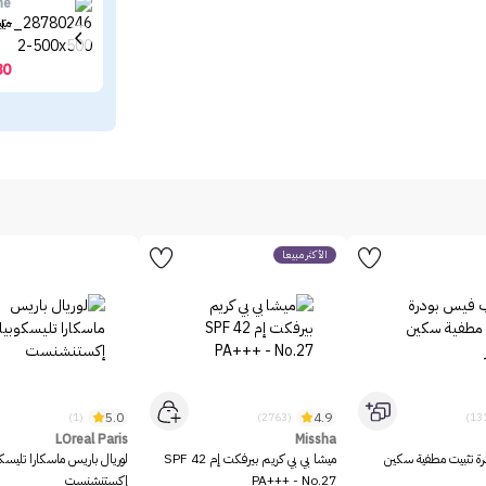
ne
ميب
80
الأكثر مبيعاً
5.0
4.9
(1)
(2763)
LOreal Paris
Missha
رة تثبيت مطفية سكين
ميشا بي بي كريم بيرفكت إم SPF 42
لوريال باريس ماسكارا تليسك
PA+++ - No.27
إكستنشنست