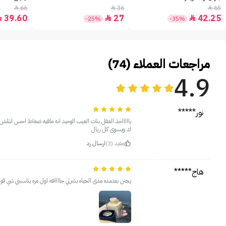
66
36
65



39.60
27
42.25



-25%
-35%
مراجعات العملاء (74)
4.9
نور*****
ياااااخذ العقل بنات العيب الوحيد انه مافيه ضغاط احس ابتلش
ك ويسوى كل ريال
مفيد (3)
ارسال رد
هاج*****
يجنن بعتمده مدى الحياه بشرتي جاااافه اول مره يناسبني شي ق