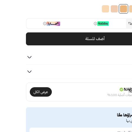
ط؟
أضف للسلة
NAR
عرض الكل
جات أصلية 100%
راؤها معًا
 بها