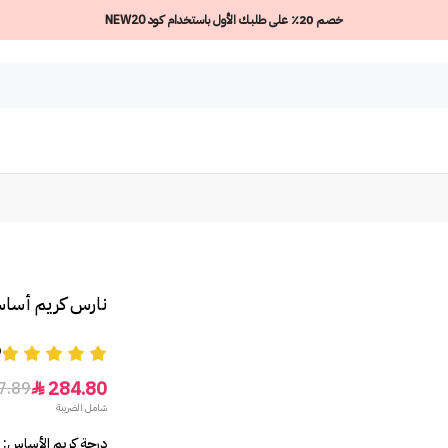
خصم 20٪ على طلبك الأول باستخدام كود NEW20
نارس كريم أساس
9
284.80
7.89

شامل الضريبة
درجة كريم الأساس: STROMBOLI