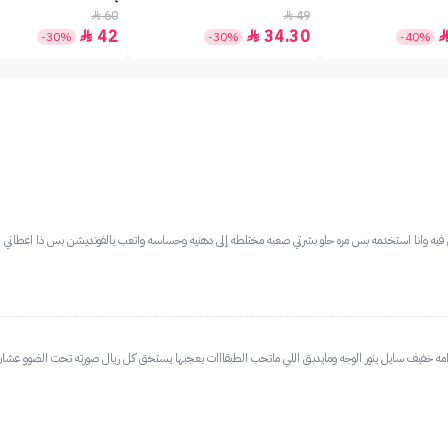
60
49


42
34.30


-30%
-30%
-40%
 فيه وانا استخدمه بس مره حلو بشرتي صعبه مختلطه إلى دهنيه وحساسه واتعب بالفونديشن بس ذا اعطاني ال
وامه خفيف سايل ينور الوجه ومايدبق اللي ماتحب الطبقااات يعجبها يستحق كل ريال صورته تحت الضوو عشان 