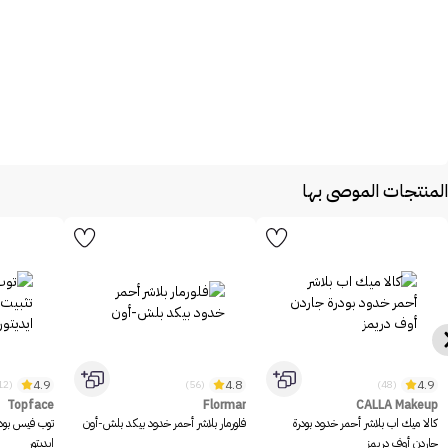
المنتجات الموصى بها
4.9
4.8
4.9
(1312)
(56)
(48)
Topface
Flormar
CALLA Makeup
كالا ميك اب بلاشر أحمر خدود بودرة
فلورمار بلاشر أحمر خدود بيكد بلش-أون
توب فيس بود
جاردن أوف دريمز
ايديتور