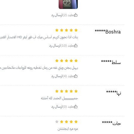
مفيد (2)
ارسال رد
Boshra*****
بنات اذا تحبون كريم اساس ميك اب فور ايفر HD الاصدار القديم اللي غطاه اسود وقوامه خفيف هذا نفسه يجنن و التغطيه مريحه ما تحسين فيه وقابل للبناء
مفيد (10)
ارسال رد
سلط*****
يهبل يجنن ويني عنه من زمان تغطيه روعه للزواجات ماتحتاجين
مفيد (4)
ارسال رد
تها*****
جمييييييييييل الحمد لله أخذته
مفيد (0)
ارسال رد
حات*****
مره مره ايجنننننن