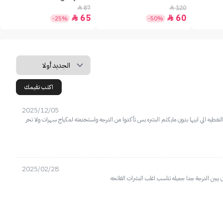
87
120


65
60


-25%
-50%
اكتب تقيمك
2025/12/05
تغطيه الي ابيها بدون مايكتم البشره بس تأكدوا من الدرجه واستخدمته لمكياج سهرات ولا تحر
2025/02/28
يبين الدرجة جدا جميله تناسب اغلب البشرات الفاتحه