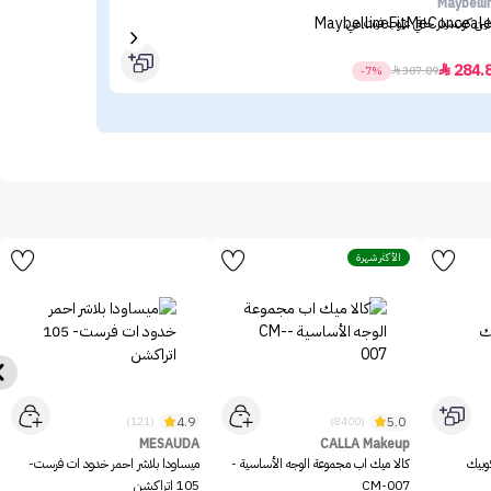
kin
Maybelli
لين كونسيلر خافي عيوب فيت مي
أمبو
.80
284.

-7%

307.89
الأكثر شهرة
4.9
5.0
(121)
(8400)
MESAUDA
CALLA Makeup
وبيك
كالا ميك اب مجموعة الوجه الأساسية -
ميساودا بلاشر احمر خدود ات فرست-
CM-007
105 اتراكشن