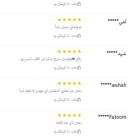
مفيد (5)
ارسال رد
لمي*****
تو وصلني جميل جداً
مفيد (2)
ارسال رد
شهد*****
رائع ❤️وتوصيل سريع شكرا من القلب نايس ون
مفيد (3)
ارسال رد
aishah*****
يجنن مره عطري المفضل اي عروس لا تفوته ابداً
مفيد (5)
ارسال رد
Fatoom*****
يجنن ثاني مره اطلبه
مفيد (1)
ارسال رد