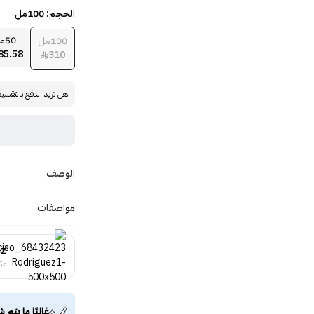
الحجم: 100مل
50مل
100مل
85.58
310

هل تريد الدفع بالتقسي
الوصف
مواصفات
ez
منت
غالبًا ما يتم ش