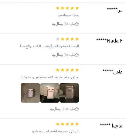
مرا*****
ريحته جمييله مره
مفيد (6)
ارسال رد
Nada F*****
الريحة فخمة وهادية في نفس الوقت.. رائع جداً.
مفيد (8)
ارسال رد
عاش*****
يجننن يجننن خذوه وانتم مغمضين ريحه وثبات
مفيد (10)
ارسال رد
layla *****
شهادتي مجروحه فيه مو اول مره اخذو