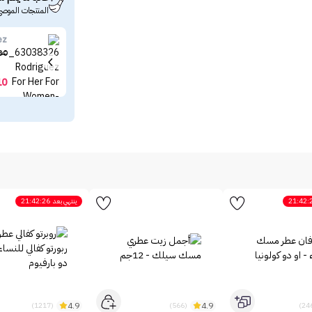
المنتجات الموصى
ez
عطر
10
21:42:
ينتهي بعد
21:42:26
4.9
4.9
(1217)
(566)