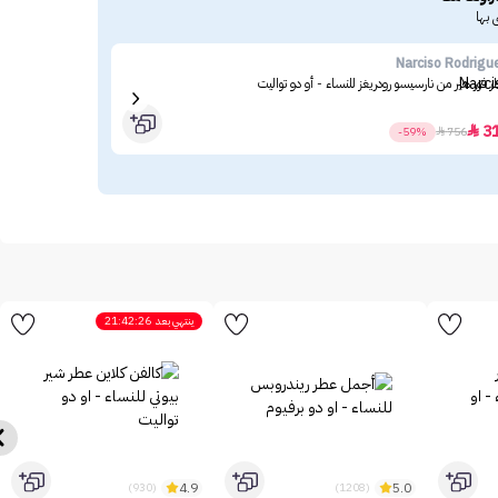
 بها
uez
Narciso Rodrigu
 فور هير من نارسيسو رودريغز للنساء - أو دو تواليت
نارس
10
3

-59%

756
ينتهي بعد
21:42:26
4.9
5.0
(930)
(1208)