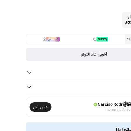
2

ط؟
أخبرني عند التوفر
Narciso Rodrigu
عرض الكل
جات أصلية 100%
راؤها معًا