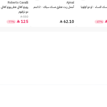
Roberto Cavalli
Ajmal
ك للنساء - او دو كولونيا
أجمل زيت عطري مسك سيلك - 12جم
روبرتو كفالي عطر ربورتو كفالي 
دو بارفيوم
550

125
62.10


-77%
-47%