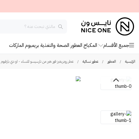
جميع الأقسام
المكياج
العطور
الصحة والتغذية
بريميوم
الماركات
الرئيسية
/
العطور
/
عطور نسائية
/
عطر رودريغيز فور هير من نارسيسو للنساء - او دي بارفيوم