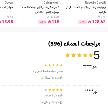
Jovan
Calvin Klein
Roberto Cavalli
روبرتو كفالي عطر باراديسو للنساء - او دو
كالفن كلاين عطر اترنتي مومنت للنساء -
جوفان عطر مس
بارفيوم
او دي بارفيوم - 100مل
36
425.05
475



18.95
115
128.62



-73%
-73%
مراجعات العملاء (396)
5
ندى*****
يجننن صراحه شكرا نايس ون
مفيد (1)
ارسال رد
نور*****
المعروف لا يعرف
مفيد (2)
ارسال رد