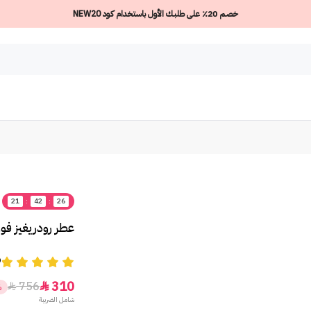
خصم 20٪ على طلبك الأول باستخدام كود NEW20
21
:
42
:
26
عطر رودريغيز فور
9
310
756


%
شامل الضريبة