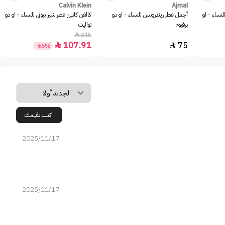
Calvin Klein
Ajmal
للنساء - او
أجمل عطر ريندروبس للنساء - او دو
كالفن كلاين عطر شير بيوتي للنساء - او دو
برفيوم
تواليت
315

107.91
75


-66%
اكتب تقيمك
2025/11/17
2025/11/17