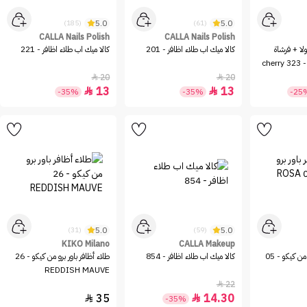
5.0
5.0
(185)
(61)
CALLA Nails Polish
CALLA Nails Polish
ولا + فرشاة
كالا ميك اب طلاء اظافر - 201
كالا ميك اب طلاء اظافر - 221
ماكسي من فلورمار - 323 cherry
20
20


13
13


-35%
-35%
-25
5.0
5.0
(31)
(59)
KIKO Milano
CALLA Makeup
طلاء أظافر باور برو من كيكو - 05
كالا ميك اب طلاء اظافر - 854
طلاء أظافر باور برو من كيكو - 26
REDDISH MAUVE
22

35
14.30


-35%