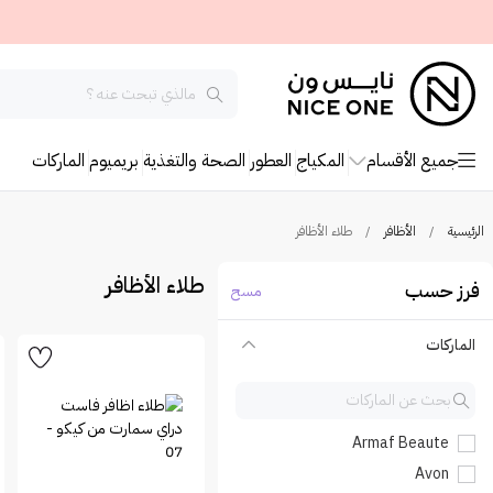
جميع الأقسام
المكياج
العطور
الصحة والتغذية
بريميوم
الماركات
الرئيسية
/
الأظافر
/
طلاء الأظافر
طلاء الأظافر
فرز حسب
مسح
الماركات
Armaf Beaute
Avon