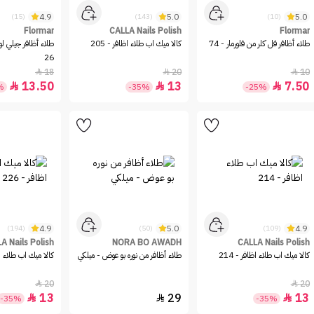
4.9
5.0
5.0
(15)
(143)
(10)
Flormar
CALLA Nails Polish
Flormar
طلاء أظافر فل كلر من فلورمار - 74
كالا ميك اب طلاء اظافر - 205
طلاء أظافر جيلي لو
26
18
20
10



13.50
13
7.50



%
-35%
-25%
4.9
5.0
4.9
(194)
(50)
(109)
A Nails Polish
NORA BO AWADH
CALLA Nails Polish
كالا ميك اب طلاء اظافر - 214
طلاء أظافر من نوره بو عوض - ميلكي
كالا ميك اب طلاء اظا
20
20


13
29
13



-35%
-35%