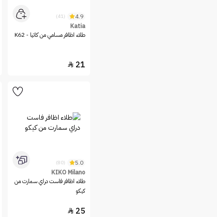
لها في نايس ون السعودية.
تسوقي الآن وأكملي روتين جمالك مع مجموعاتنا
4.9
(41)
الواسعة من
مستحضرات التجميل
و
العناية بالبشرة
ومستلزمات ا
لعناية بالشعر
اونلاين من نايس ون
Katia
السعودية.
طلاء اظافر مسامي من كاتيا - K62
21

5.0
(80)
KIKO Milano
طلاء اظافر فاست دراي سمارت من
كيكو
25
