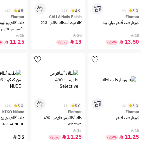
4.8
4.9
5.0
(13)
(161)
(9)
Flormar
CALLA Nails Polish
Flormar
فلورمار طلاء أظافر جيلي لوك
كالا ميك اب طلاء اظافر - 213
طلاء أظافر نيو فورم
dessert
15
20
18



11.25
13
13.50



%
-35%
-25%
5.0
5.0
5.0
(26)
(33)
(6)
KIKO Milano
Flormar
Flormar
فلورمار طلاء اظافر
طلاء أظافر من فلورمار - 490
ROSA NUDE
Selective
15
15


35
11.25
11.25



-25%
-25%