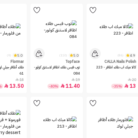
5.0
5.0
4.9
(9)
(110)
(86)
Flormar
Topface
CALLA Nails Polish
كالا ميك اب طلاء اظافر - 223
توب فيس طلاء اظافر لاستنق كولور-
طلاء أظافر جيلي لو
61
084
18
19
20



13.50
11.40
13



%
-40%
-35%