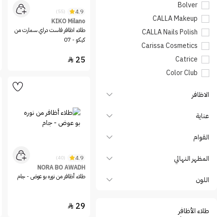
Bolver
4.9
(55)
CALLA Makeup
KIKO Milano
طلاء اظافر فاست دراي سمارت من
CALLA Nails Polish
كيكو - 07
Carissa Cosmetics
25
Catrice

Color Club
Dior
الاظافر
essence
essie
عناية
Eveline Cosmetics
القوام
Flormar
Glitz
المظهر النهائي
4.9
(40)
Helios
NORA BO AWADH
طلاء أظافر من نوره بو عوض - جام
اللون
Hurmy
INGLOT
29

Karen and Carla
طلاء الأظافر