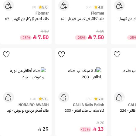
5.0
4.8
(8)
(29)
Flormar
Flormar
ك من فلورمار -
طلاء أظافر فل كلر من فلورمار - 42
طلاء أظافر فل كلر من فلورمار - 67
10
10


7.50
7.50


-25%
-25%
-25
5.0
5.0
(54)
(75)
NORA BO AWADH
CALLA Nails Polish
CALL
فر - 226
كالا ميك اب طلاء اظافر - 203
طلاء أظافر من نوره بو عوض - نود
20

29
13


-35%