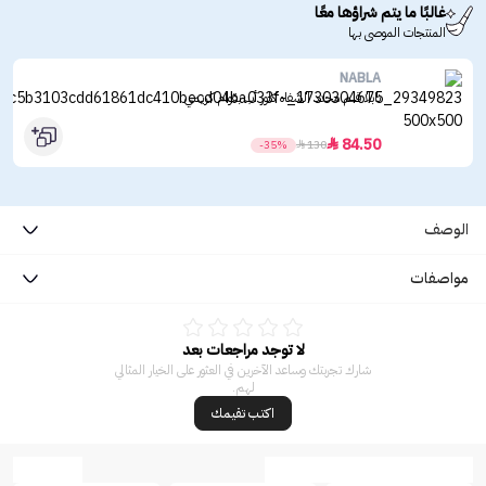
غالبًا ما يتم شراؤها معًا
المنتجات الموصى بها
NABLA
نابلا قلم محدد الشفاه كلوز أب بقوام كريمي
84.50

-35%

130
الوصف
مواصفات
لا توجد مراجعات بعد
شارك تجربتك وساعد الآخرين في العثور على الخيار المثالي
لهم.
اكتب تقيمك