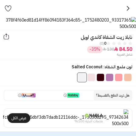
نابلا زيت الشفاة كاندي اويل
(0)
0
84.50
-35%
130


شامل الضريبة
لون ملمع الشفاه: Salted Coconut
هل تريد الدفع بالتقسيط؟
NABLA
عرض الكل
منتجات أصلية 100%