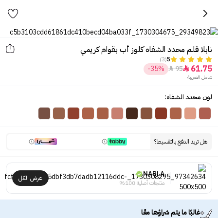
نابلا قلم محدد الشفاه كلوز أب بقوام كريمي
(3)
5
61.75
-35%
95


شامل الضريبة
لون محدد الشفاه:
هل تريد الدفع بالتقسيط؟
NABLA
عرض الكل
منتجات أصلية 100%
غالبًا ما يتم شراؤها معًا