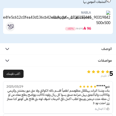
المنتجات الموصى بها
NABLA
نابلا مرطب بلون تنتد سكين رياليست
96

-45%

175
الوصف
مواصفات
5
اكتب تقيمك
3 تقييم
شرو*****
2025/03/29
بنات وشذا البراند يهبلللللل مظلوممم اعلامياً اقسم بالله الكوالتي ولا حتى ديور يجنننننن وكريمي
وثاااااابت والباكجنق يهبل صراحه صدق يسوا كل ريال ولونه ثااااابت وواضح يطلع معك من او
ل خطه خذت درجتين وبرجع اطلب اكمل باقي الدرجات اشوف لونه بني فاتح على كونتور كذا ممتاز
زززز اخذت نود 3
(2)
ارسال رد