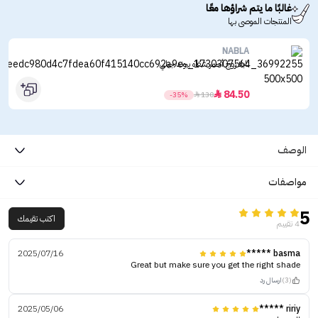
غالبًا ما يتم شراؤها معًا
المنتجات الموصى بها
NABLA
نابلا روج أحمر شفاه بيوند جيلي
84.50

-35%

130
الوصف
مواصفات
5
اكتب تقيمك
4 تقييم
2025/07/16
basma *****
Great but make sure you get the right shade
(3)
ارسال رد
2025/05/06
ririy *****