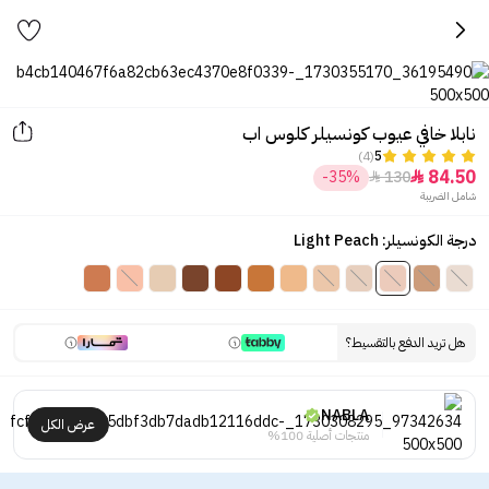
نابلا خافي عيوب كونسيلر كلوس اب
(4)
5
84.50
-35%
130


شامل الضريبة
درجة الكونسيلر: Light Peach
هل تريد الدفع بالتقسيط؟
NABLA
عرض الكل
منتجات أصلية 100%