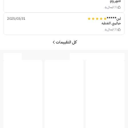
للتنوير واو
(5)
ارسال رد
لبن*****
2025/03/31
خياليييي التغطيه
(3)
ارسال رد
كل التقييمات