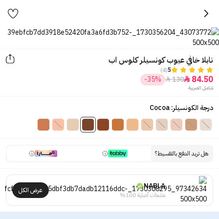
نابلا خافي عيوب كونسيلر كلوس اب
(4)
5
84.50
-35%
130


شامل الضريبة
درجة الكونسيلر: Cocoa
هل تريد الدفع بالتقسيط؟
NABLA
عرض الكل
منتجات أصلية 100%