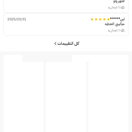
للتنوير واو
(5)
ارسال رد
لبن*****
2025/03/31
خياليييي التغطيه
(3)
ارسال رد
كل التقييمات