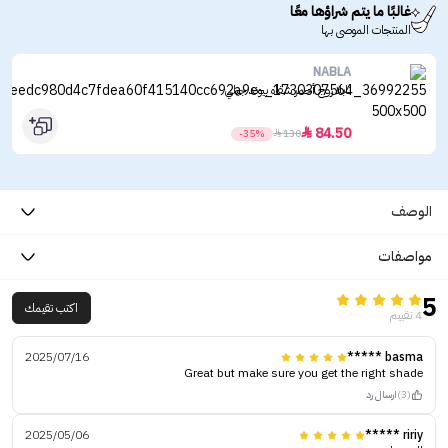
غالبًا ما يتم شراؤها معًا
المنتجات الموصى بها
NABLA
نابلا روج أحمر شفاه بيوند جيلي
84.50

-35%

130
الوصف
مواصفات
5
اكتب تقيمك
4 تقييم
2025/07/16
basma *****
Great but make sure you get the right shade
(3)
ارسال رد
2025/05/06
ririy *****