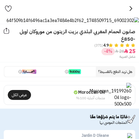
صابون الحمام المغربي البلدي بزيت الزيتون من موروكان اويل
-850غ
(371)
4.9
25
-4%
26


شامل الضريبة
هل تريد الدفع بالتقسيط؟
Moroccan Oil
عرض الكل
منتجات أصلية 100%
غالبًا ما يتم شراؤها معًا
المنتجات الموصى بها
Jardin D Oleane