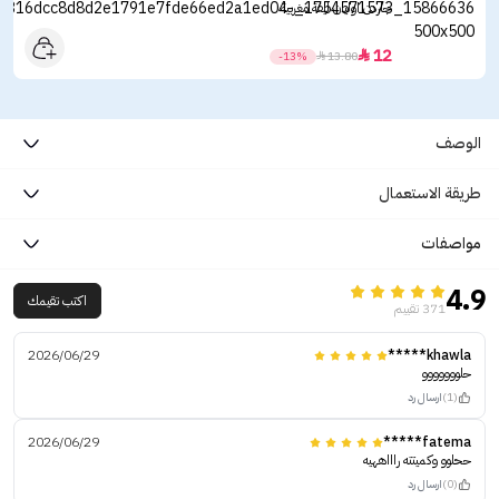
جاردن اوليان ليفة مغربية
12

-13%

13.80
الوصف
طريقة الاستعمال
مواصفات
4.9
اكتب تقيمك
371 تقييم
2026/06/29
khawla*****
حلووووووو
(1)
ارسال رد
2026/06/29
fatema*****
ححلوو وكميتته راااههيه
(0)
ارسال رد