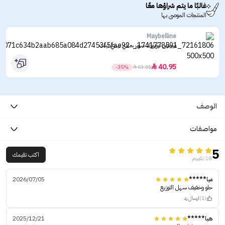
غالبًا ما يتم شراؤها معًا
المنتجات الموصى بها
Maybelline
ميبيلين نيويورك سوبر ستاي تيدي تينت
40.95

-35%

63.01
الوصف
مواصفات
5
اكتب تقيمك
18 تقييم
ميا*****
2026/07/05
حلو وخفيف سهل التوزيع
(1)
ارسال رد
هيا*****
2025/12/21