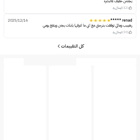
يجنننن خفيف عالبشره
(12)
ارسال رد
2025/12/16
renad *****
رهيببب ومائي توفقت بدرجتي مع اني ما اعرفها يابنات يجنن وينفع يومي
(30)
ارسال رد
كل التقييمات