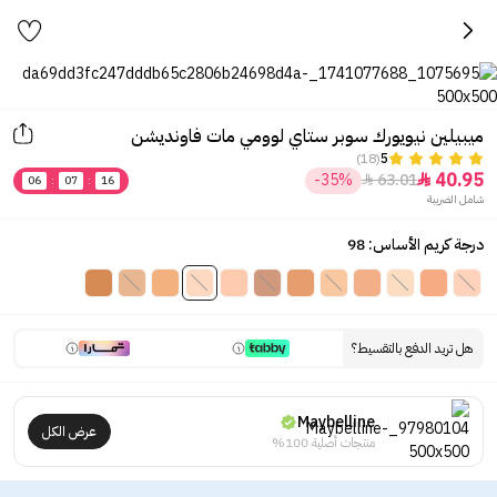
ميبيلين نيويورك سوبر ستاي لوومي مات فاونديشن
(18)
5
40.95
-35%
63.01


06
:
07
:
16
شامل الضريبة
درجة كريم الأساس: 98
هل تريد الدفع بالتقسيط؟
Maybelline
عرض الكل
منتجات أصلية 100%