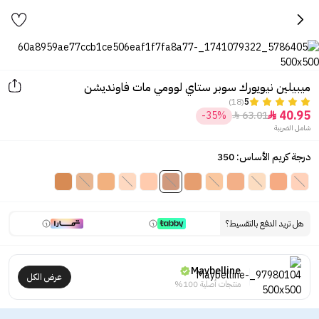
ميبيلين نيويورك سوبر ستاي لوومي مات فاونديشن
(18)
5
40.95
-35%
63.01


شامل الضريبة
درجة كريم الأساس: 350
هل تريد الدفع بالتقسيط؟
Maybelline
عرض الكل
منتجات أصلية 100%