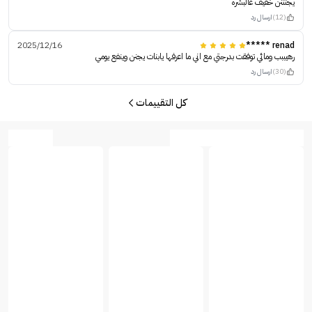
يجنننن خفيف عالبشره
(12)
ارسال رد
2025/12/16
renad *****
رهيببب ومائي توفقت بدرجتي مع اني ما اعرفها يابنات يجنن وينفع يومي
(30)
ارسال رد
كل التقييمات