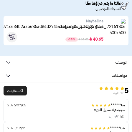
غالبًا ما يتم شراؤها معًا
المنتجات الموصى بها
Maybelline
ميبيلين نيويورك سوبر ستاي تيدي تينت
40.95

-35%

63.01
الوصف
مواصفات
5
اكتب تقيمك
18 تقييم
ميا*****
2026/07/05
حلو وخفيف سهل التوزيع
(1)
ارسال رد
هيا*****
2025/12/21