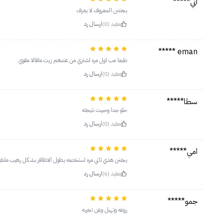
اثي*****
يجنننن المعروف لا يعرف
مفيد (0)
ارسال رد
eman *****
طبعا مب اول مره اشتري من عندهم زيت مافالا مقوي
مفيد (0)
ارسال رد
سطا*****
حلو جدا وحبيت نتيجته
مفيد (0)
ارسال رد
امي*****
يجننن هذي ثاني مره استخدمه يطول الاظافر بشكل رهيب مانفع
مفيد (6)
ارسال رد
جمو*****
روعه وتهبل وعن تجربه