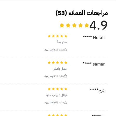
مراجعات العملاء (53)
4.9
Norah *****
ممتاز جداً
مفيد (1)
ارسال رد
samar *****
جميل واصلي
مفيد (1)
ارسال رد
فرح*****
خياالي ثاني مره اطلبه
مفيد (0)
ارسال رد