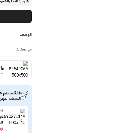
هل تريد الدفع بالتقسي
الوصف
مواصفات
la
منت
غالبًا ما يتم ش
المنتجات الموصى
ON
بيو
الشمس ‏0
39