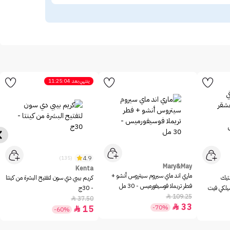
ينتهي بعد
11:25:04
4.9
(135)
Mary&May
Kenta
ماري اند ماي سيروم سيتروس أنشو +
ستيك
كريم بيبي دي سون لتفتيح البشرة من كينتا
فطر تريملا فوسيفورميس - 30 مل
سيلكي فيت
- 30ج
109.25

37.50

33

-70%
15

-60%