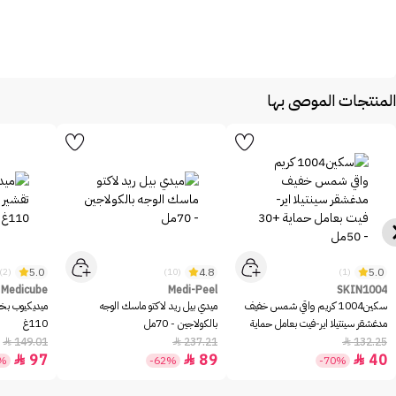
المنتجات الموصى بها
5.0
4.8
5.0
(2)
(10)
(1)
Medicube
Medi-Peel
SKIN1004
سكين1004 كريم واقي شمس خفيف
ميدي بيل ريد لاكتو ماسك الوجه
ميديكيوب بخا
مدغشقر سينتيلا اير-فيت بعامل حماية
بالكولاجين - 70مل
110غ
+30 - 50مل
149.01
237.21
132.25



97
89
40



5%
-62%
-70%