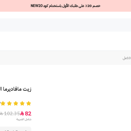
خصم 20٪ على طلبك الأول باستخدام كود NEW20
زيت مافاديرما الم
9
82
102.35


شامل الضريبة