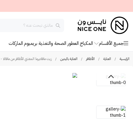
جميع الأقسام
المكياج
العطور
الصحة والتغذية
بريميوم
الماركات
الرئيسية
/
العناية
/
الأظافر
/
العناية باليدين
/
زيت مافاديرما المغذي للأظافر من مافالا - 10مل