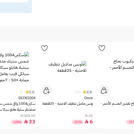
5.0
4.8
(3)
(13)
SKIN1004
Once
خ تقشير الجسم الأحمر -
ونس مناديل تنظيف الاحذية - 25قطعة
سكين1004 واقي شمس 
مدغشقر سنتيلا هايلو سيكا 
بعامل حماية +50 - 7جم
103.50
35


33
6


-68%
-83%
-3