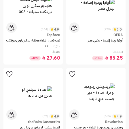
4.9
5.0
(344)
(779)
Topface
OFRA
أوفرا بودرة إضاءة - بيفرلي هيلز
توب فيس اضاءة هايلايتر سكين توين بيرفكت
ستيك - 003
46
110


27.60
85.25


-40%
-23%
4.9
4.9
(67)
(465)
theBalm Cosmetics
Revolution
ريفلوشن ريلوديد بودرة اضاءة - دير جست
اضاءة سيندي لو مانيزر من ذا بالم