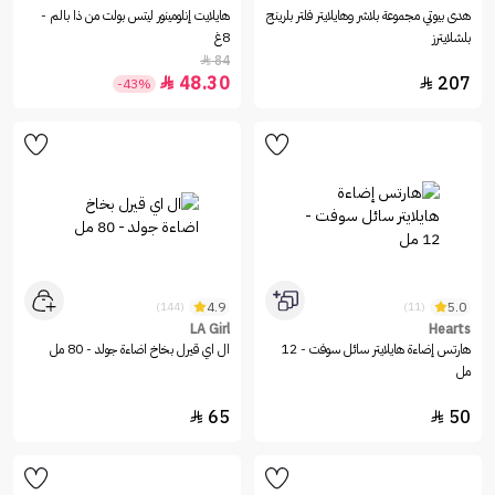
هدى بيوتي مجموعة بلاشر وهايلايتر فلتر بلرينج
هايلايت إنلومينور ليتس بولت من ذا بالم -
بلشلايترز
8غ
84

48.30
207


-43%
4.9
5.0
(144)
(11)
LA Girl
Hearts
هارتس إضاءة هايلايتر سائل سوفت - 12
ال اي قيرل بخاخ اضاءة جولد - 80 مل
مل
65
50

