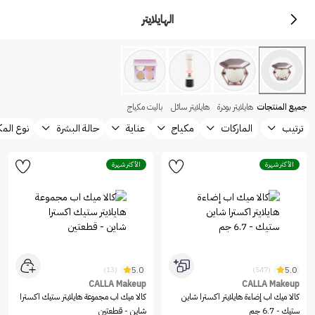
الهايلايتر
جميع المنتجات
هايلايتر بودرة
هايلايتر سائل
باليت مكياج
ترتيب
الماركات
مكياج
عناية
حالة البشرة
نوع المك
الأكثر شهرة
الأكثر شهرة
5.0
5.0
(13)
(547)
CALLA Makeup
CALLA Makeup
كالا ميك اب إضاءة هايلايتر اكسترا شاين
كالا ميك اب مجموعة هايلايتر ستيك اكسترا
ستيك - 6.7 جم
شاين - قطعتين