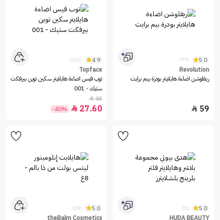
4.9
5.0
(212)
(77)
Topface
Revolution
ريفلوشن اضاءة هايلايتر بودرة بيم برايت
توب فيس اضاءة هايلايتر سكين توين بيرفكت
ستيك - 001
46

27.60
59


-40%
5.0
5.0
(24)
(1)
theBalm Cosmetics
HUDA BEAUTY