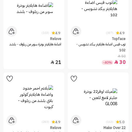
4.9
4.9
(103)
(387)
Relove
Topface
توب فيس اضاءة هايلايتر بيكد تشويس -
اضاءة هايلايتر بودرة سوبر من ريلوف - بلشد
102
50

21
30


-40%
4.9
5.0
(283)
(163)
Relove
Make Over 22