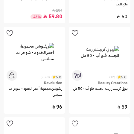
ماي تايب
104

59.80
50


-43%
5.0
5.0
(2563)
(12)
Revolution
Beauty Creations
بيوتي كرييشنز زيت الجسم قلو أب - 50 مل
ريفلوشن مجموعة أحمر الخدود - شوجر اند
سبايس
96
59

