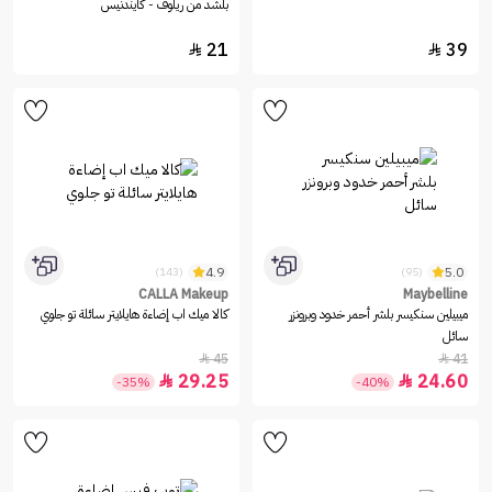
بلشد من ريلوف - كايندنيس
21
39


4.9
5.0
(143)
(95)
CALLA Makeup
Maybelline
ميبيلين سنكيسر بلشر أحمر خدود وبرونزر
كالا ميك اب إضاءة هايلايتر سائلة تو جلوي
سائل
45
41


29.25
24.60


-35%
-40%