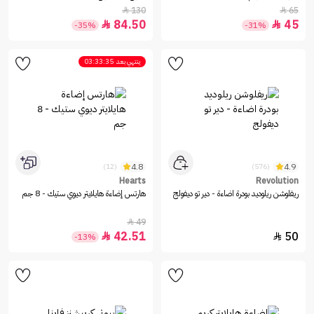
130
65


84.50
45


-35%
-31%
ينتهي بعد
03:33:35
4.8
4.9
(12)
(576)
Hearts
Revolution
ريفلوشن ريلوديد بودرة اضاءة - دير تو ديفولج
هارتس إضاءة هايلايتر ديوي ستيك - 8 جم
49

42.51
50


-13%