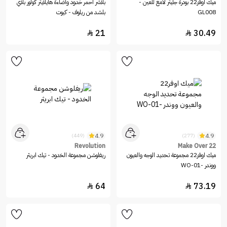
ميك اوفر22 بودرة جليتر لامع للعين -
بلاشر احمر خدود واضاءة هايلايتر كولور بلاي
GL008
بلشد من ريلوف - كيوت
21
30.49


4.9
4.9
(449)
(277)
Revolution
Make Over 22
ميك اوفر22 مجموعة تحديد الوجه والعيون
ريفلوشن مجموعة الخدود - تيك ابريثر
ووندر -WO-01
64
73.19

