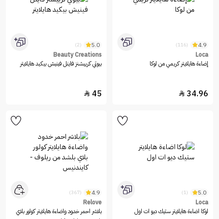
5.0
4.9
(2)
(116)
Beauty Creations
Loca
إضاءة هايلايتر كريمي من لوكا
بيوتي كرييشنز فاينل فينيش بيكيد هايلايتر
45
34.96


4.9
5.0
(367)
(1)
Relove
Loca
لوكا اضاءة هايلايتر ستيك ديو ات اول
بلاشر احمر خدود واضاءة هايلايتر كولور بلاي