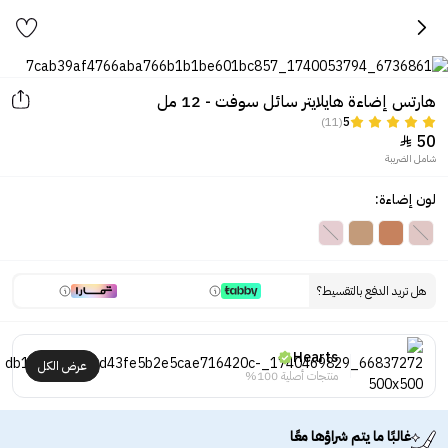
هارتس إضاءة هايلايتر سائل سوفت - 12 مل
(11)
5
50

شامل الضريبة
لون إضاءة:
هل تريد الدفع بالتقسيط؟
Hearts
عرض الكل
منتجات أصلية 100%
غالبًا ما يتم شراؤها معًا