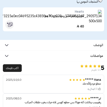
المنتجات الموصى بها
Hearts
هارتس بلاشر أحمر خدود سائل - 9 جم
40

الوصف
مواصفات
5
اكتب تقيمك
11 تقييم
2025/10/10
Hana *****
ححلو مره وكأنه ماء
(1)
ارسال رد
ابر*****
2025/08/10
رهييبببب يبناتتتت كنه مويااا بس حطوه كويس لانه مرات يخرب طبقات الميكب