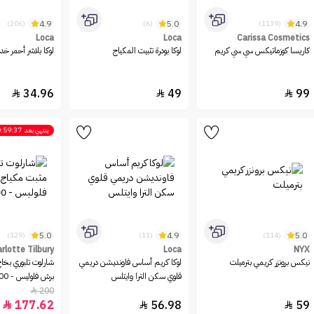
4.9
5.0
4.9
(206)
(6)
(1139)
Loca
Loca
Carissa Cosmetics
كاريسا كوزماتيكس سي سي كريم
لوكا بودرة تثبيت المكياج
لوكا بلاشر أحمر خد
34.96
49
99



ينتهي بعد
:59:37
5.0
4.9
5.0
(129)
(11)
(114)
rlotte Tilbury
Loca
NYX
نيكس برونزر كريمي بترميلت
لوكا كريم أساس فاونديشن دريمي
شارلوت تلبوري بخاخ
قلوي سكن الترا وايتلس
برش فلوليس - 100مل
200

177.62
56.98
59


