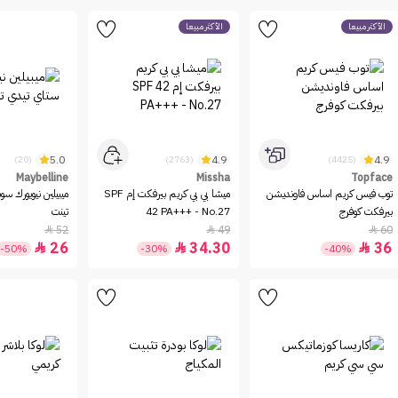
الأكثر مبيعاً
الأكثر مبيعاً
5.0
4.9
4.9
(20)
(2763)
(4425)
Maybelline
Missha
Topface
توب فيس كريم اساس فاونديشن
ميشا بي بي كريم بيرفكت إم SPF
ميبيلين نيويورك سو
بيرفكت كوفرج
42 PA+++ - No.27
تينت
52
49
60



26
34.30
36



-50%
-30%
-40%