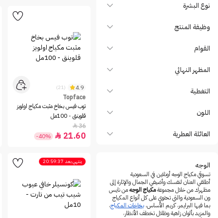
Christian Laurent
نوع البشرة
Clarins
وظيفة المنتج
CLIO
Covergirl
القوام
Dasique
المظهر النهائي
Dior
Easy Way
4.9
(21)
التغطية
Topface
Elf
توب فيس بخاخ مثبت مكياج اولويز
اللون
Enough
قلوينق - 100مل
36

Entropy
العائلة العطرية
21.60

-40%
essence
Estee Lauder
ينتهي بعد
20:59:37
الوجه
Etude House
تسوقي مكياج الوجه أونلاين في السعودية
Eveline Cosmetics
أطلقي العنان لنفسك وأضيفي الجمال والإثارة إلى
مظهرك من خلال مجموعة
مكياج الوجه
من نايس
FENTY BEAUTY
ون السعودية والتي تحتوي على كل أنواع المكياج
بما فيها البرايمر، كريم الأساس،
بخاخات المكياج
،
Flexitol
والمزيد بألوان زاهية وظلال تخطف الأنظار،