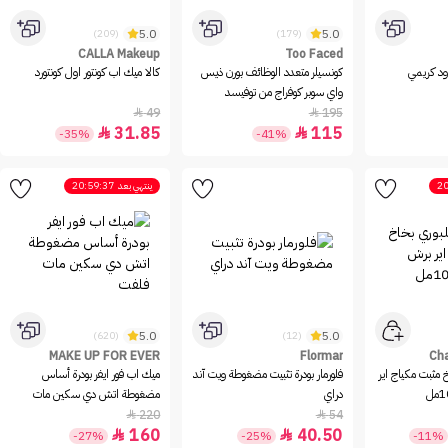
5.0
5.0
(209)
(179)
CALLA Makeup
Too Faced
ود كريمي
كونسيلر متعدد الوظائف بورن ذيس
كالا ميك اب كونتور اول كونتورد
واي سوبر كوفراج من توفيسد
49
195


31.85
115


-35%
-41%
20
ينتهي بعد
20:59:37
5.0
5.0
(620)
(12)
MAKE UP FOR EVER
Flormar
Cha
 مثبت مكياج اير
فلورمار بودرة تثبيت مضغوطة ويت آند
ميك اب فور ايفر بودرة أساس
دراي
مضغوطة اتش دي سكين مات
فلفت
220
54


160
40.50


-27%
-25%
-11%