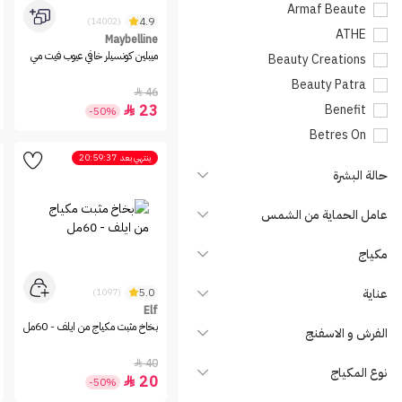
Armaf Beaute
4.9
(14002)
ATHE
Maybelline
ميبلين كونسيلر خافي عيوب فيت مي
Beauty Creations
Beauty Patra
46

23
Benefit

-50%
Betres On
Bioderma
ينتهي بعد
20:59:37
حالة البشرة
BLATCHE
Blink
عامل الحماية من الشمس
Bogenia
مكياج
Bolver
Bourjois
عناية
5.0
(1097)
CALLA Makeup
Elf
بخاخ مثبت مكياج من ايلف - 60مل
الفرش و الاسفنج
Carissa Cosmetics
Catrice
40

نوع المكياج
20

-50%
Charlotte Tilbury