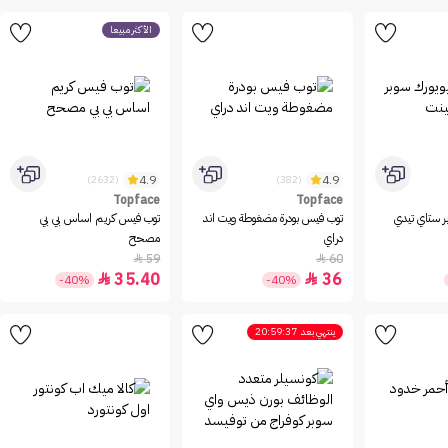
الأكثر مبيعاً
4.9
4.9
(2632)
(382)
Topface
Topface
بر ستاي تيدي
توب فيس بودرة مضغوطة ويت اند
توب فيس كريم اساس بي بي
دراي
مصحح
59
60


35.40
36


-40%
-40%
ينتهي بعد
20:59:37