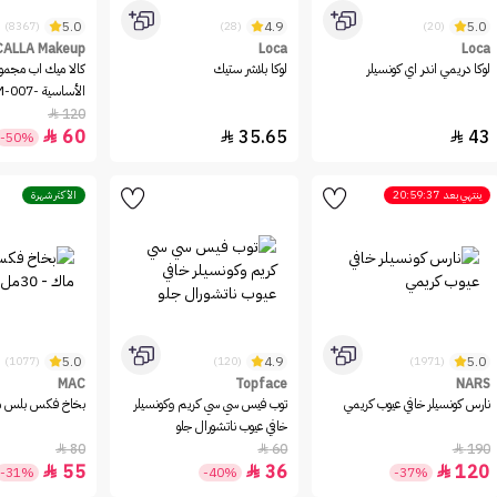
5.0
4.9
5.0
(8367)
(28)
(20)
CALLA Makeup
Loca
Loca
لوكا دريمي اندر اي كونسيلر
لوكا بلاشر ستيك
كالا ميك اب مجموع
الأساسية -CM-007
120

60
35.65
43



-50%
ينتهي بعد
20:59:37
الأكثر شهرة
5.0
4.9
5.0
(1077)
(120)
(1971)
MAC
Topface
NARS
نارس كونسيلر خافي عيوب كريمي
توب فيس سي سي كريم وكونسيلر
بخاخ فكس بلس من م
خافي عيوب ناتشورال جلو
80
60
190



55
36
120



-31%
-40%
-37%