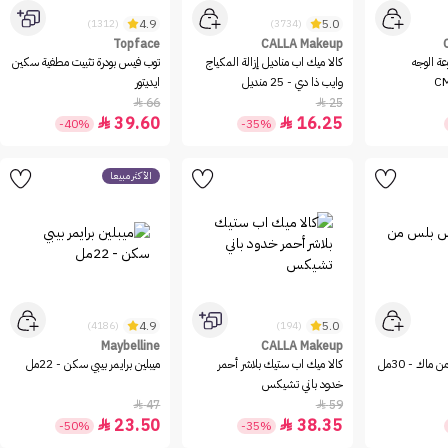
4.9
5.0
(1312)
(3734)
Topface
CALLA Makeup
ة الوجه
كالا ميك اب مناديل إزالة المكياج
توب فيس بودرة تثبيت مطفية سكين
وايب ذا دي - 25 منديل
ايديتور
66
25


39.60
16.25


-40%
-35%
الأكثر مبيعاً
4.9
5.0
(4186)
(194)
Maybelline
CALLA Makeup
اك - 30مل
كالا ميك اب ستيك بلاشر أحمر
ميبلين برايمر بيبي سكن - 22مل
خدود باني تشيكس
47
59


23.50
38.35


-50%
-35%