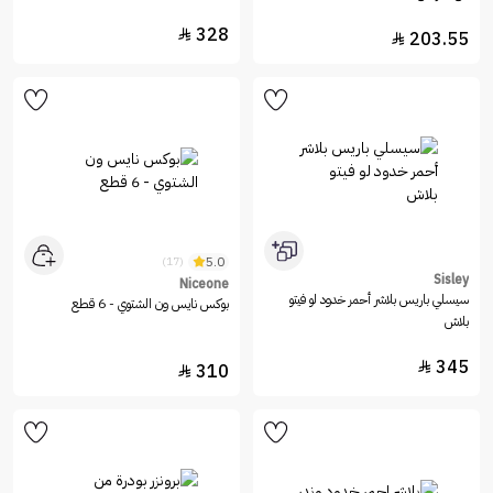
328

203.55

5.0
(17)
Sisley
Niceone
سيسلي باريس بلاشر أحمر خدود لو فيتو
بوكس نايس ون الشتوي - 6 قطع
بلاش
345

310
