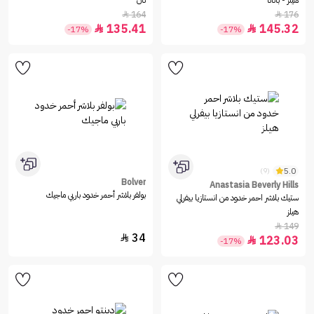
هيلز - بانانا
تان
164
176


135.41
145.32


-17%
-17%
5.0
(9)
Bolver
Anastasia Beverly Hills
بولفر بلاشر أحمر خدود باربي ماجيك
ستيك بلاشر احمر خدود من انستازيا بيفرلي
هيلز
149

34

123.03

-17%