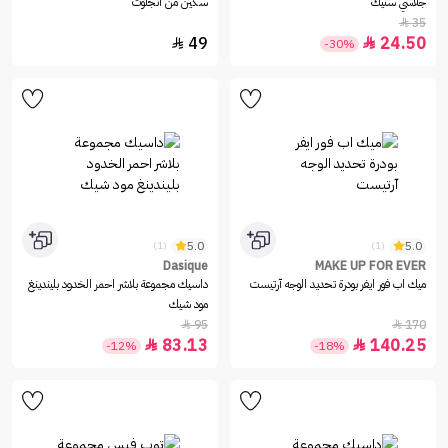
جلاسي ستيك
سكين من انجلوت
35

49
24.50


-30%
5.0
5.0
(1)
(1)
Dasique
MAKE UP FOR EVER
ميك اب فور ايفر بودرة تحديد الوجه آرتيست
داسيك مجموعة بلاشر احمر الخدود بليندينغ
مود شيك
95
170


83.13
140.25


-12%
-18%