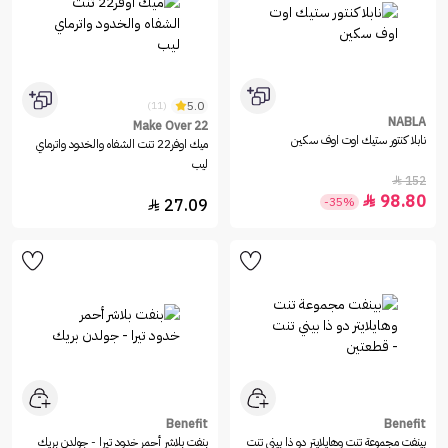
5.0
(11)
NABLA
Make Over 22
نابلا كنتور ستيك اوت اوف سكين
ميك اوفر22 تنت الشفاه والخدود واترماي
ليب
152

98.80

-35%
27.09

Benefit
Benefit
بينفت مجموعة تنت وهايلايتر دو ذا بيني تنت
بنفت بلاشر أحمر خدود تيرا - جولدن بريك