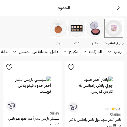
الخدود
جميع المنتجات
بلاشر
كونتور
برونزر
ترتيب
الماركات
مكياج
عامل الحماية من الشمس
حالة ا
5.0
(3)
Sisley
Clarins
سيسلي باريس بلاشر أحمر خدود فيتو بلاش
بلاشر أحمر خدود جولي بلاش راديانس & كلر
تويست
من كلارنس