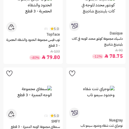
5.0
(8)
Dasique
Topface
داسيك مجموعة كونتور محدد للوجه في كات
توب فيس مجموعة الخدود والشفاه الحصرية
بليندينغ شادينغ
- 3 قطع
90

133

78.75

-12%
79.80

-40%
5.0
(1)
Nuegray
SMFY
نوجراي تنت شفاه وخدود سيمو تاب
سمفاي مجموعة الوجه المميزة - 3 قطع