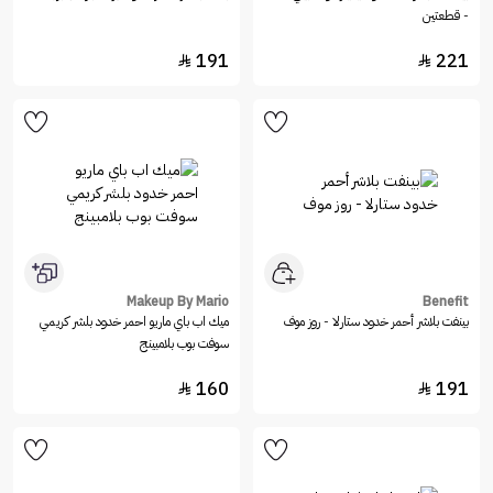
- قطعتين
191
221


Makeup By Mario
Benefit
بينفت بلاشر أحمر خدود ستارلا - روز موف
ميك اب باي ماريو احمر خدود بلشر كريمي
سوفت بوب بلامبينج
160
191

