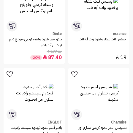
Dinto
essence
ايسنس تنت شفاه وخدود وات أيه تنت
دينتو احمر خدود وشفاه كريمي جلوينج تايم
تو كيس آند بلش
109.25

87.40
19


-20%
INGLOT
Charmiss
تشارمس احمر خدود كريمي تشارم اون
بلاشر أحمر خدود فريدوم سيستم راديانت