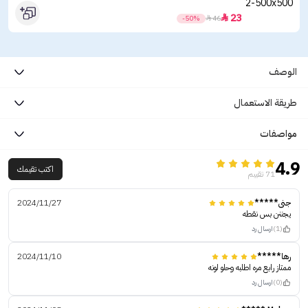
23

-50%

46
الوصف
طريقة الاستعمال
مواصفات
4.9
اكتب تقيمك
71 تقييم
جنى*****
2024/11/27
يجننن بس نقطه
(1)
ارسال رد
رها*****
2024/11/10
ممتاز رابع مره اطلبه وحلو لونه
(0)
ارسال رد