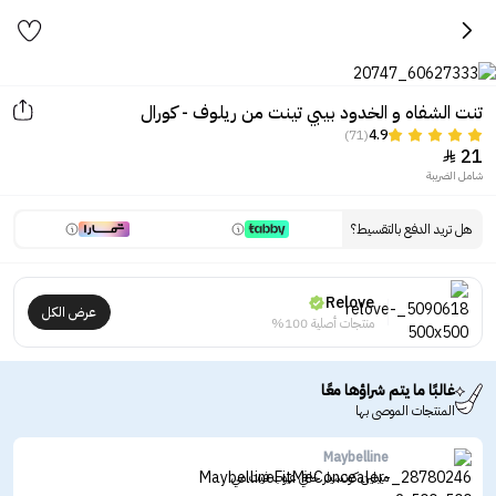
تنت الشفاه و الخدود بيبي تينت من ريلوف - كورال
(71)
4.9
21

شامل الضريبة
هل تريد الدفع بالتقسيط؟
Relove
عرض الكل
منتجات أصلية 100%
غالبًا ما يتم شراؤها معًا
المنتجات الموصى بها
Maybelline
ميبلين كونسيلر خافي عيوب فيت مي