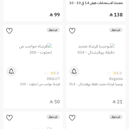
متعددة الاستخدامات هيفن 14 في 10 - 10
قطع
99
138


غير متوفر
غير متوفر
5.0
5.0
(5)
(1)
INGLOT
Bogenia
بوجينيا فرشاة تحديد دقيقة بروفيشنال - 014
فرشاة حواجب من انجلوت - 200
50
21


غير متوفر
غير متوفر