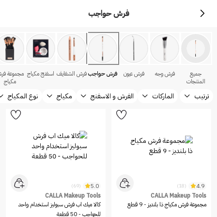
فرش حواجب
جميع
فرش وجه
فرش عيون
فرش حواجب
فرش الشفايف
اسفنج مكياج
مجموعة فر
المنتجات
مكياج
ترتيب
الماركات
الفرش و الاسفنج
مكياج
نوع المكياج
5.0
4.9
(69)
(18)
CALLA Makeup Tools
CALLA Makeup Tools
مجموعة فرش مكياج ذا بلنديز - 9 قطع
كالا ميك اب فرش سبوليز استخدام واحد
للحواجب - 50 قطعة