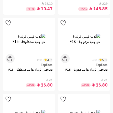
16.10
229


10.47
148.85


-35%
-35%
4.9
5.0
(174)
(588)
Topface
Topface
توب فيس فرشاة حواجب مزدوجة - F18
توب فيس فرشاة حواجب مشطوفة - F15
28
28


16.80
16.80


-40%
-40%