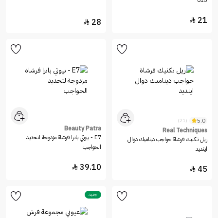
015
21

28

5.0
(21)
Beauty Patra
Real Techniques
E7 - بيوتي باترا فرشاة مزدوجة لتحديد
ريل تكنيك فرشاة حواجب ديناميك دوال
الحواجب
اينديد
39.10

45

جديد