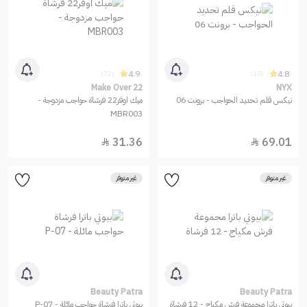
4.9
4.8
(72)
(10)
Make Over 22
NYX
نيكس قلم تحديد الحواجب - برونت 06
ميك اوفر22 فرشاة حواجب مزدوجة -
MBR003
31.36
69.01


غير متوفر
غير متوفر
Beauty Patra
Beauty Patra
بيوتي باترا مجموعة فرش مكياج - 12 فرشاة
بيوتي باترا فرشاة حواجب مائلة - P-07