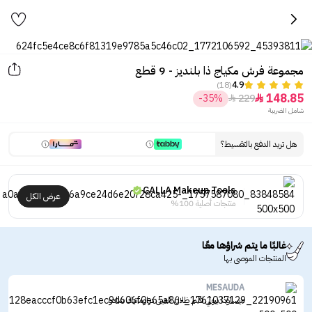
مجموعة فرش مكياج ذا بلنديز - 9 قطع
(18)
4.9
148.85
-35%
229


شامل الضريبة
هل تريد الدفع بالتقسيط؟
CALLA Makeup Tools
عرض الكل
منتجات أصلية 100%
غالبًا ما يتم شراؤها معًا
المنتجات الموصى بها
MESAUDA
ميساودا بيوتي قلم ظلال العين دراوماتيك شادو