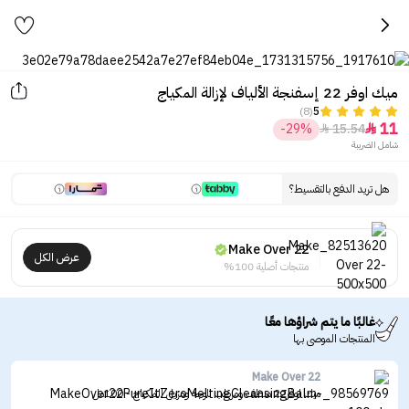
ميك اوفر 22 إسفنجة الألياف لإزالة المكياج
(8)
5
11
-29%
15.54


شامل الضريبة
هل تريد الدفع بالتقسيط؟
Make Over 22
عرض الكل
منتجات أصلية 100%
غالبًا ما يتم شراؤها معًا
المنتجات الموصى بها
Make Over 22
ميك اوفر22 منظف ومرطب للوجه ومزيل المكياج - 100مل