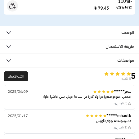
79.45

الوصف
طريقة الاستعمال
مواصفات
5
اكتب تقيمك
8 تقييم
سحر*****
2025/04/09
جحمها حلو مو صغيرة مرا ولا كبيرة مرا لسا ما جربتها بس خامتها حلوة
(0)
ارسال رد
2025/01/17
mhaotb*****
ممتازه وتحدم وتوفر فلووس
(1)
ارسال رد