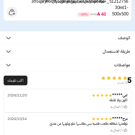
أمبولة العسل من ايم سوري فور ماي سكن - 30 مل
40

-50%

80
الوصف
طريقة الاستعمال
مواصفات
5
اكتب تقيمك
8 تقييم
امي*****
2024/11/20
اللون ولا غلطه
(1)
ارسال رد
مرج*****
2024/10/14
توقعتها شفافه طلعت فضيه بس مقاسها حلو وبلونها من عندي
(2)
ارسال رد