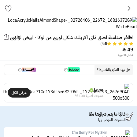
اظافر صناعية لصق ذاتي اكريلك شكل لوزي من لوكا - ابيض لؤلؤي
(8)
5
49

شامل الضريبة
هل تريد الدفع بالتقسيط؟
Loca
عرض الكل
منتجات أصلية 100%
غالبًا ما يتم شراؤها معًا
المنتجات الموصى بها
I'm Sorry For My Skin