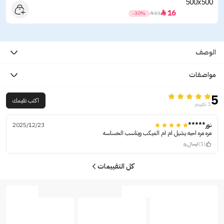
16

-30%

23
الوصف
مواصفات
5
اكتب تقيمك
1 تقييم
نور*****
2025/12/23
مره مره احبه يشيل ام ام الميكب ويناسب الحساسه
(1)
ارسال رد
كل التقييمات