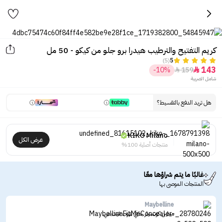
كريم التفتيح والترطيب هيدرا برو جلو من كيكو - 50 مل
(5)
5
143
-10%
159


شامل الضريبة
هل تريد الدفع بالتقسيط؟
KIKO Milano
عرض الكل
منتجات أصلية 100%
غالبًا ما يتم شراؤها معًا
المنتجات الموصى بها
Maybelline
ميبلين كونسيلر خافي عيوب فيت مي