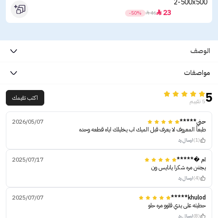
23

-50%

46
الوصف
مواصفات
5
اكتب تقيمك
5 تقييم
حني*****
2026/05/07
طبعاً المعروف لا يعرف قبل الميك اب يخليلك اياه قطعه وحده
(1)
ارسال رد
ام �*****
2025/07/17
يجننن مره شكرا يانايس ون
(4)
ارسال رد
2025/07/07
khulod*****
حطيته على يدي قلوو مره حلو
(8)
ارسال رد