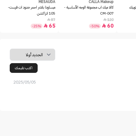
MESAUDA
CALLA Makeup
وبيك
كالا ميك اب مجموعة الوجه الأساسية -
ميساودا بلاشر احمر خدود ات فرست-
CM-007
105 اتراكشن
87
120


65
60


-25%
-50%
اكتب تقيمك
2025/05/05