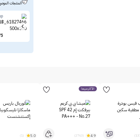
المنتجات الموصى
up
كال
75
الأكثر مبيعاً
5.0
4.9
(1)
(2763)