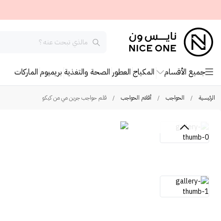
جميع الأقسام
المكياج
العطور
الصحة والتغذية
بريميوم
الماركات
الرئيسية
/
الحواجب
/
أقلام الحواجب
/
قلم حواجب جرين مي من كيكو