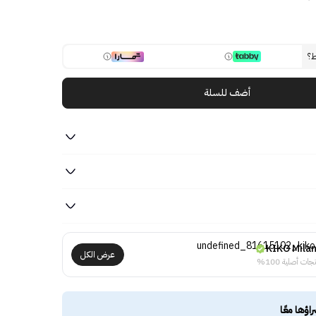
ط؟
أضف للسلة
KIKO Mila
عرض الكل
جات أصلية 100%
راؤها معًا