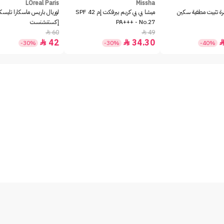
LOreal Paris
Missha
رة تثبيت مطفية سكين
ميشا بي بي كريم بيرفكت إم SPF 42
لوريال باريس ماسكارا تليسك
PA+++ - No.27
إكستنشنست
60
49


42
34.30


-30%
-30%
-40%