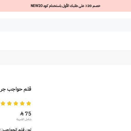
خصم 20٪ على طلبك الأول باستخدام كود NEW20
قلم حواجب جري
5
75

شامل الضريبة
لون قلم الحواجب: 102