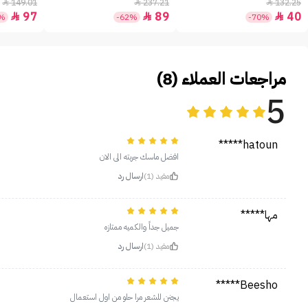
+30 - 50مل
149.01
237.21
132.25



97
89
40



5%
-62%
-70%
مراجعات العملاء (8)
5
hatoun*****
افضل ماسك جربته الى الان
مفيد (1)
ارسال رد
مها*****
جميل جداً والكميه ممتازه
مفيد (1)
ارسال رد
Beesho*****
يجنن للشعر مرا حلو من اول استعمال