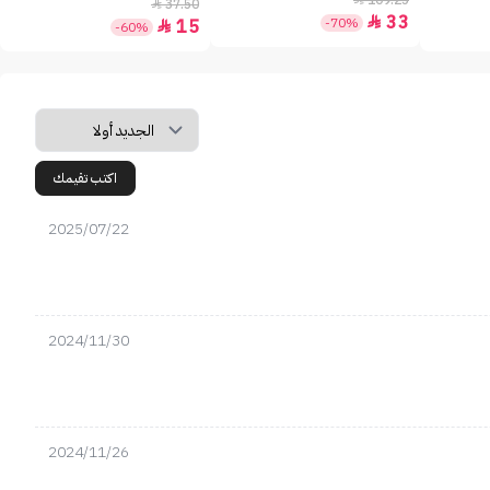
109.25
37.50

33

-70%
15

-60%
اكتب تقيمك
2025/07/22
2024/11/30
2024/11/26