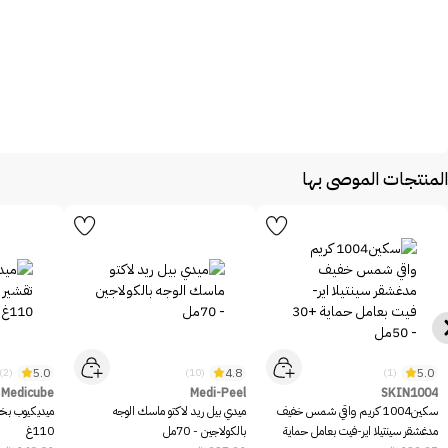
المنتجات الموصى بها
5.0
4.8
5.0
(2)
(10)
(1)
Medicube
Medi-Peel
SKIN1004
سكين1004 كريم واقي شمس خفيف
ميدي بيل ريد لاكتو ماسك الوجه
ميديكيوب بخا
مدغشقر سينتيلا اير-فيت بعامل حماية
بالكولاجين - 70مل
110غ