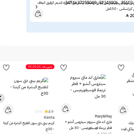
ن ثيرميك سبليماتريس لتغذية وحماية الشعر من الحرارة للشعر الرقيق الجاف
حليب
كيراستاس - 150مل
كيراس
09
2

ينتهي بعد
01:20:21
4.9
(135)
Mary&May
Kenta
ماري اند ماي سيروم سيتروس أنشو +
ستيك
كريم بيبي دي سون لتفتيح البشرة من كينتا
فطر تريملا فوسيفورميس - 30 مل
سيلكي فيت
- 30ج
