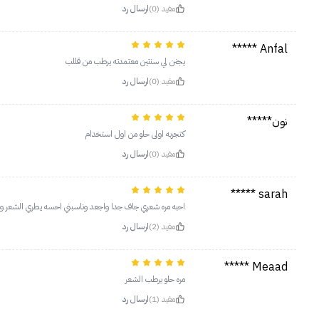
مفيد (0)
ارسال رد
Anfal *****
يجنن لي سنتين معتمدته يرطب من قللب
مفيد (0)
ارسال رد
نون*****
كتجربه اولى حلو من اول استخدام
مفيد (0)
ارسال رد
sarah *****
احبه مره شعري جاف جدا واجعد وناسبني احسه يطري الشعر ويع
مفيد (2)
ارسال رد
Meaad *****
مره حلو يرطب الشعر
مفيد (1)
ارسال رد