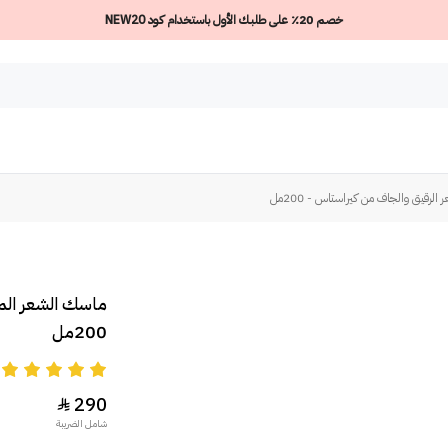
خصم 20٪ على طلبك الأول باستخدام كود NEW20
لرقيق والجاف من كيراستاس - 200مل
ماسك الشعر الم
200مل
5
290

شامل الضريبة