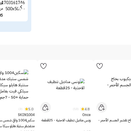
لوش
من 
05
5.0
4.8
(3)
(13)
SKIN1004
Once
خ تقشير الجسم الأحمر -
ونس مناديل تنظيف الاحذية - 25قطعة
سكين1004 واقي شمس 
مدغشقر سنتيلا هايلو سيكا 