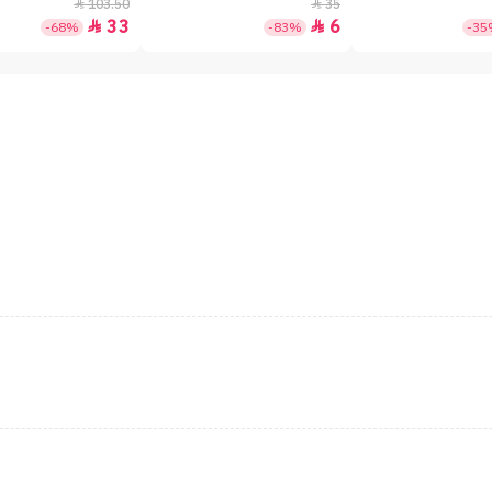
بعامل حماية +50 - 7جم
103.50
35


33
6


-68%
-83%
-3