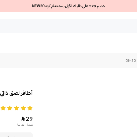
خصم 20٪ على طلبك الأول باستخدام كود NEW20
أظافر لصق ذاتي ج
5
29

شامل الضريبة