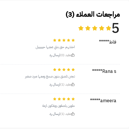
مراجعات العملاء (3)
5
فاط*****
اخذتهم حق بنتي عجبها حييييييل
مفيد (0)
ارسال رد
Rana s*****
تجنن تلصق بدون صمغ ومعها مبرد صغير
مفيد (1)
ارسال رد
ameera*****
حلوين يلصقون ويفكون ازمة
مفيد (1)
ارسال رد