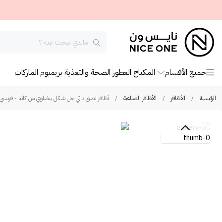
جميع الأقسام
المكياج
العطور
الصحة والتغذية
بريميوم
الماركات
الرئيسية
/
الأظافر
/
الأظافر الصناعية
/
أظافر لصق ذاتي جل شكل بيضاوي من كاتيا - فرنسي OK-30