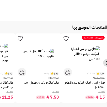
المنتجات الموصى بها
ينتهي بعد
21:59:38
5.0
5.0
4.9
(24)
(67)
(2218)
Flormar
Flormar
Vaseline
فازلين لوشن العناية المركزة لليد والاظافر
طلاء أظافر فل كلر من فلورمار - 10
طلاء أظافر ني
- 100 مل
من فلورمار - 077 Light Pink
15
10
30



11.25
7.50
15



-25%
-50%