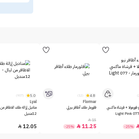
5.0
4.8
(907)
(12)
Lyal
Flormar
و فورمولا + فرشاة ماكسي
فلورمار طلاء أظافر بيرلي
مناديل إزالة طلاء الاظافر من 
12منديل
15

12.05
11.25


-25%
-25%