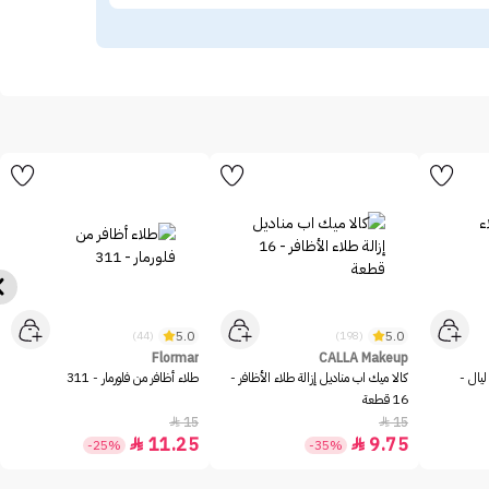
5.0
5.0
(44)
(198)
Flormar
CALLA Makeup
ليال -
كالا ميك اب مناديل إزالة طلاء الأظافر -
طلاء أظافر من فلورمار - 311
16 قطعة
15
15


11.25
9.75


-25%
-35%