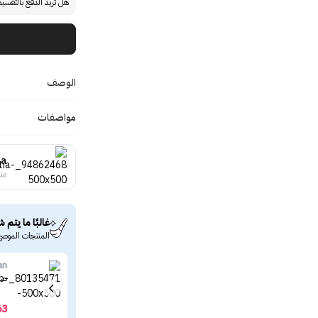
هل تريد الدفع بالتقسي
الوصف
مواصفات
ia
منت
غالبًا ما يتم ش
المنتجات الموصى
an
صاب
63