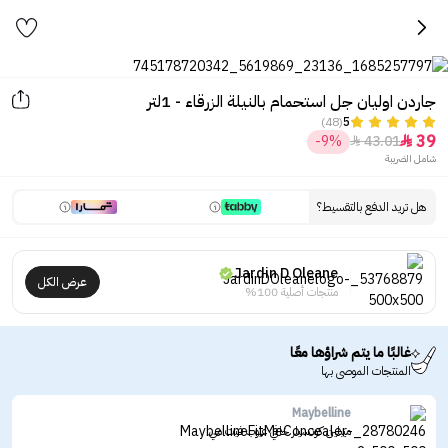
جاردن اوليان جل استحمام بالنيلة الزرقاء - 1لتر
(48)
5
39
-9%
43.01


شامل الضريبة
هل تريد الدفع بالتقسيط؟
Jardin D Oleane
عرض الكل
منتجات أصلية 100%
غالبًا ما يتم شراؤها معًا
المنتجات الموصى بها
Maybelline
ميبلين كونسيلر خافي عيوب فيت مي