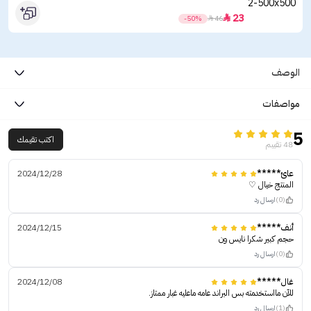
23

-50%

46
الوصف
مواصفات
5
اكتب تقيمك
48 تقييم
عائ*****
2024/12/28
المنتج خيال ♡
(0)
ارسال رد
أنف*****
2024/12/15
حجم كبير شكرا نايس ون
(0)
ارسال رد
غال*****
2024/12/08
للآن مااستخدمته بس البراند عامه ماعليه غبار ممتاز.
(1)
ارسال رد